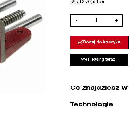
695.12 zł (netto)
ilość
-
+
Imadło
stolarskie
36
Dodaj do koszyka
cm
Piher
(nr
Weź leasing teraz
kat.
P54008)
Co znajdziesz w
Technologie