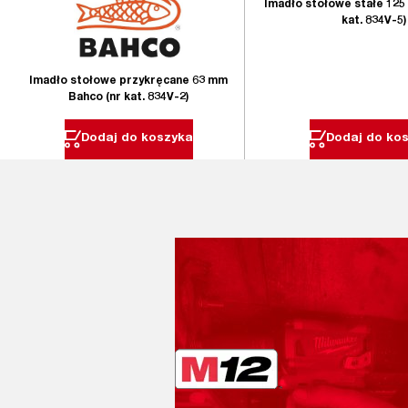
Imadło stołowe stałe 125
kat. 834V-5)
Imadło stołowe przykręcane 63 mm
Bahco (nr kat. 834V-2)
Dodaj do koszyka
Dodaj do ko