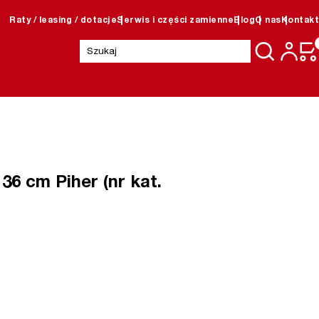
Raty / leasing / dotacje
Serwis i części zamienne
Blog
O nas
Kontakt
Szukaj:
 36 cm Piher (nr kat.