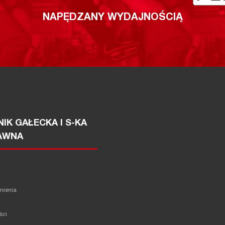
NAPĘDZANY WYDAJNOŚCIĄ
IK GAŁECKA I S-KA
AWNA
żnienia
ści