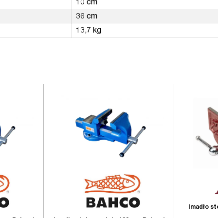
10 cm
36 cm
13,7 kg
Imadło sto