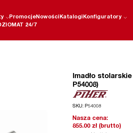
ty
Promocje
Nowości
Katalogi
Konfiguratory
ZIOMAT 24/7
Imadło stolarskie
P54008)
SKU: P54008
Nasza cena:
855.00 zł (brutto)