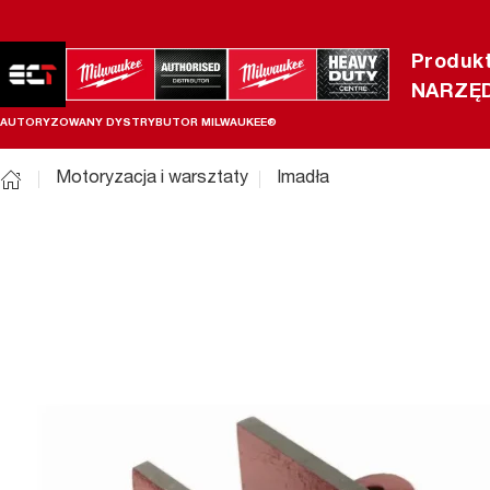
Produk
NARZĘD
AUTORYZOWANY DYSTRYBUTOR MILWAUKEE®
Motoryzacja i warsztaty
Imadła