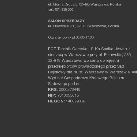
ul. Górna Droga 5, 02-495 Warszawa, Polska
tel.
574 938 000
SALON SPRZEDAŻY
ul. Puławska 280, 02-819 Warszawa, Polska
Otwarte: pon - pt 08:00-17:00
ECT Technik Gałecka i S-Ka Spółka Jawna z
siedzibą w Warszawie przy ul. Puławskiej 280,
02-819 Warszawa, wpisana do rejestru
przedsiębiorców prowadzonego przez Sąd
Rejonowy dla m. st. Warszawy w Warszawie, XIII
Wydział Gospodarczy Krajowego Rejestru
Sądowego pod nr
KRS:
0000273449
NIP:
7010055615
REGON:
140879038