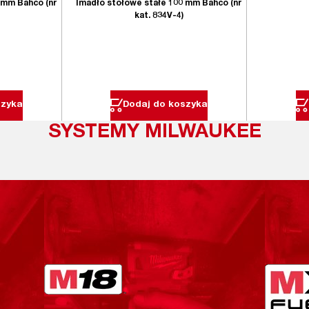
 mm Bahco (nr
Imadło stołowe stałe 100 mm Bahco (nr
kat. 834V-4)
szyka
Dodaj do koszyka
SYSTEMY MILWAUKEE