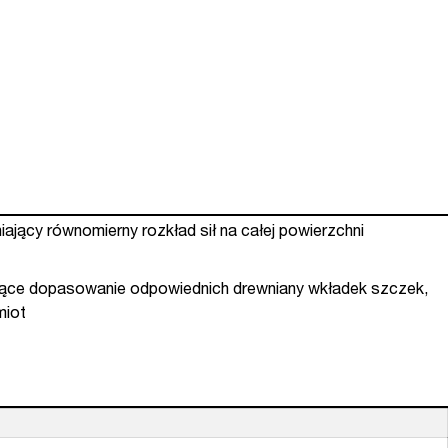
ający równomierny rozkład sił na całej powierzchni
ające dopasowanie odpowiednich drewniany wkładek szczek,
miot