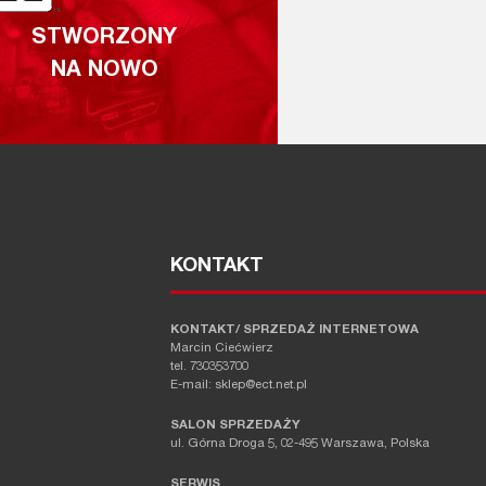
STWORZONY
NA NOWO
KONTAKT
KONTAKT/ SPRZEDAŻ INTERNETOWA
Marcin Ciećwierz
tel. 730353700
E-mail: sklep@ect.net.pl
SALON SPRZEDAŻY
ul. Górna Droga 5, 02-495 Warszawa, Polska
SERWIS