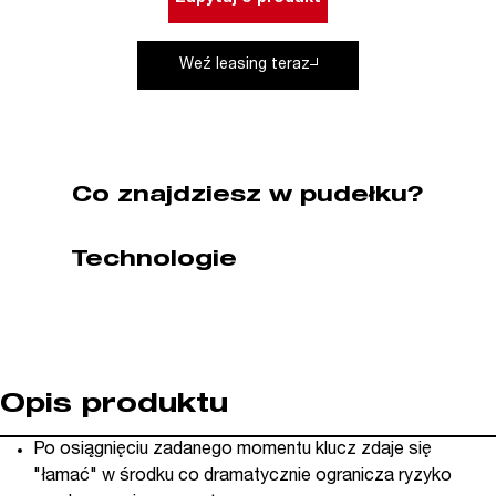
Nm
Bahco
Weź leasing teraz
(nr
kat.
76R3-
800)
Co znajdziesz w pudełku?
Technologie
Opis produktu
Po osiągnięciu zadanego momentu klucz zdaje się
"łamać" w środku co dramatycznie ogranicza ryzyko