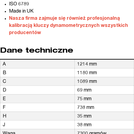
ISO 6789
Made in UK
Nasza firma zajmuje się również profesjonalną
kalibracją kluczy dynamometrycznych wszystkich
producentów
Dane techniczne
A
1214 mm
B
1180 mm
C
1089 mm
D
69 mm
E
75 mm
F
738 mm
H
35 mm
J
38 mm
Waga
7300 gramów