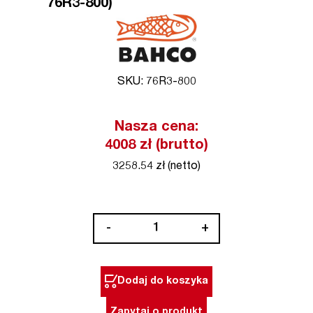
76R3-800)
SKU: 76R3-800
Nasza cena:
4008 zł (brutto)
3258.54 zł (netto)
ilość
-
+
Klucz
dynamometryczny
3/4''
Dodaj do koszyka
200-
800
Zapytaj o produkt