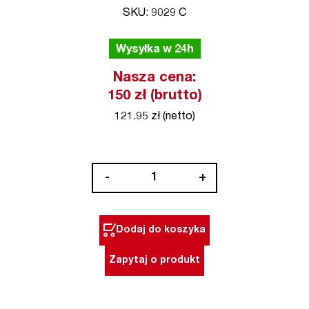
SKU: 9029 C
Wysyłka w 24h
Nasza cena:
150 zł (brutto)
121.95 zł (netto)
ilość
-
+
Klucz
nastawny
170
Dodaj do koszyka
mm
0-
Zapytaj o produkt
32
mm
Ergo