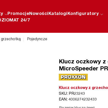
ty
Promocje
Nowości
Katalogi
Konfiguratory
ZIOMAT 24/7
 grzechotką
Pojedyncze
Klucz oczkowy z
MicroSpeeder P
Klucz oczkowy z grzech
SKU: PR23243
EAN: 4006274232433