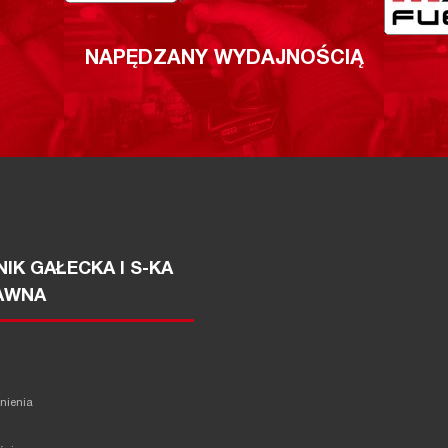
NAPĘDZANY WYDAJNOŚCIĄ
IK GAŁECKA I S-KA
AWNA
żnienia