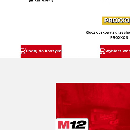
(nr kat. 45421)
Klucz oczkowy z grzech
PROXXON
Dodaj do koszyka
Wybierz war