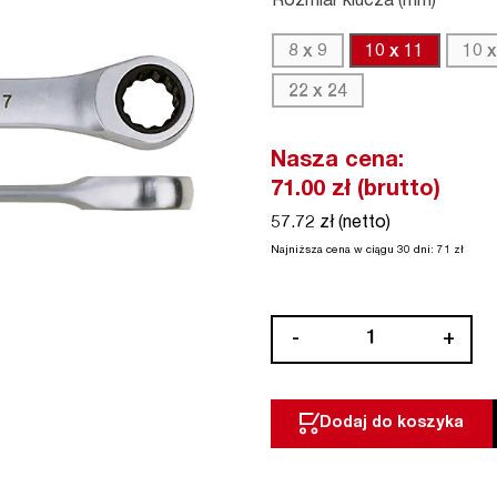
Rozmiar klucza (mm)
8 x 9
10 x 11
10 x
22 x 24
Nasza cena:
71.00
zł (brutto)
57.72 zł (netto)
Najniższa cena w ciągu 30 dni:
71
zł
ilość
-
+
Klucz
oczkowy
z
Dodaj do koszyka
grzechotką
MicroSpeeder
PROXXON