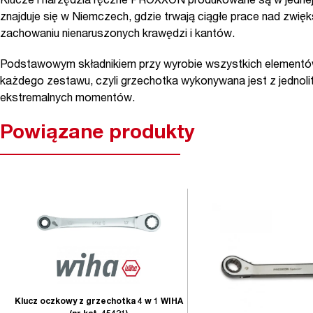
Klucze i narzędzia ręczne PROXXON produkowane są w jednej
znajduje się w Niemczech, gdzie trwają ciągłe prace nad zwięk
zachowaniu nienaruszonych krawędzi i kantów.
Podstawowym składnikiem przy wyrobie wszystkich elementów
każdego zestawu, czyli grzechotka wykonywana jest z jednoli
ekstremalnych momentów.
Powiązane produkty
Klucz oczkowy z grzechotka 4 w 1 WIHA