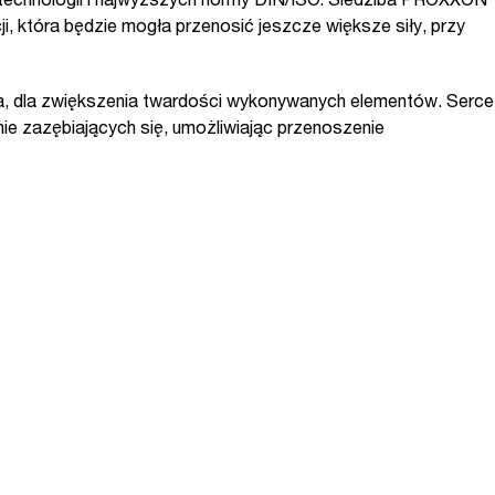
 technologii i najwyższych normy DIN/ISO. Siedziba PROXXON
i, która będzie mogła przenosić jeszcze większe siły, przy
a, dla zwiększenia twardości wykonywanych elementów. Serce
ie zazębiających się, umożliwiając przenoszenie