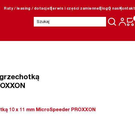
Raty / leasing / dotacje
Serwis i części zamienne
Blog
O nas
Kontakt
Szukaj:
 grzechotką
ROXXON
otką 10 x 11 mm MicroSpeeder PROXXON