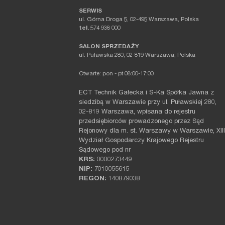
SERWIS
ul. Górna Droga 5, 02-495 Warszawa, Polska
tel.
574 938 000
SALON SPRZEDAŻY
ul. Puławska 280, 02-819 Warszawa, Polska
Otwarte: pon - pt 08:00-17:00
ECT Technik Gałecka i S-Ka Spółka Jawna z
siedzibą w Warszawie przy ul. Puławskiej 280,
02-819 Warszawa, wpisana do rejestru
przedsiębiorców prowadzonego przez Sąd
Rejonowy dla m. st. Warszawy w Warszawie, XIII
Wydział Gospodarczy Krajowego Rejestru
Sądowego pod nr
KRS:
0000273449
NIP:
7010055615
REGON:
140879038