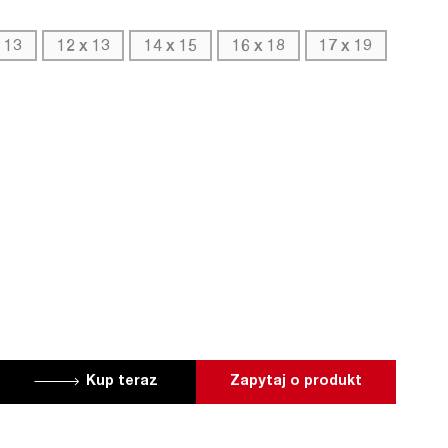
 13
12 x 13
14 x 15
16 x 18
17 x 19
Kup teraz
Zapytaj o produkt