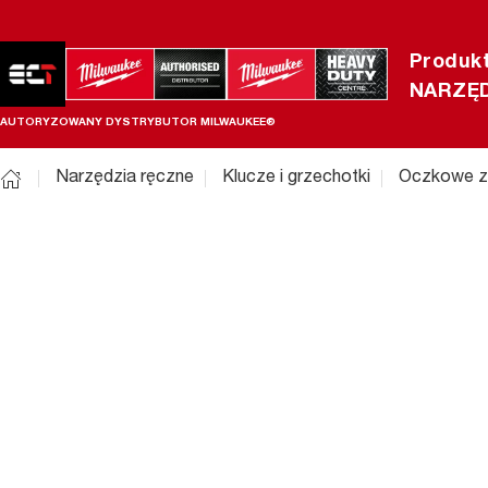
Produk
NARZĘD
AUTORYZOWANY DYSTRYBUTOR MILWAUKEE®
Narzędzia ręczne
Klucze i grzechotki
Oczkowe z