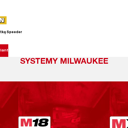
otką Speeder
iant
SYSTEMY MILWAUKEE