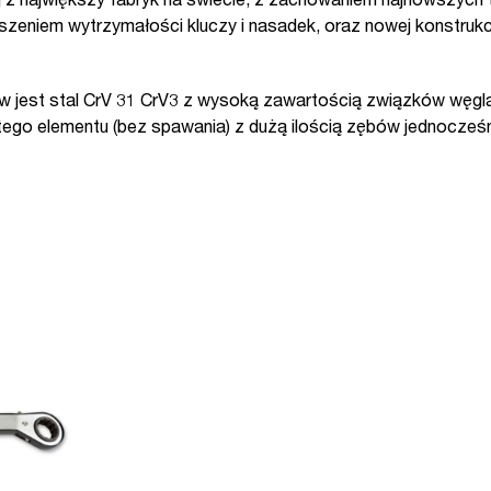
 z największy fabryk na świecie, z zachowaniem najnowszych
szeniem wytrzymałości kluczy i nasadek, oraz nowej konstrukcj
 jest stal CrV 31 CrV3 z wysoką zawartością związków węgl
tego elementu (bez spawania) z dużą ilością zębów jednocześn