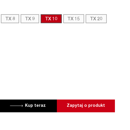
TX 8
TX 9
TX 10
TX 15
TX 20
Kup teraz
Zapytaj o produkt