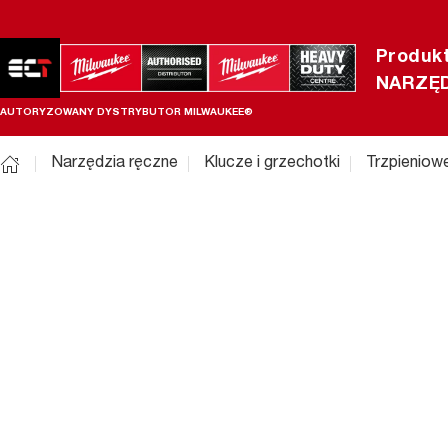
Produk
NARZĘD
AUTORYZOWANY DYSTRYBUTOR MILWAUKEE®
Narzędzia ręczne
Klucze i grzechotki
Trzpieniow