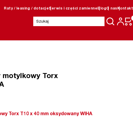
Raty / leasing / dotacje
Serwis i części zamienne
Blog
O nas
Kontakt
Szukaj:
y motylkowy Torx
A
kowy Torx T10 x 40 mm oksydowany WIHA