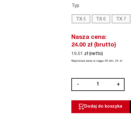
Typ
TX 5
TX 6
TX 7
Nasza cena:
24.00
zł (brutto)
19.51 zł (netto)
Najniższa cena w ciągu 30 dni:
24
zł
ilość
-
+
Klucz
trzpieniowy
motylkowy
Dodaj do koszyka
Torx
oksydowany
WIHA