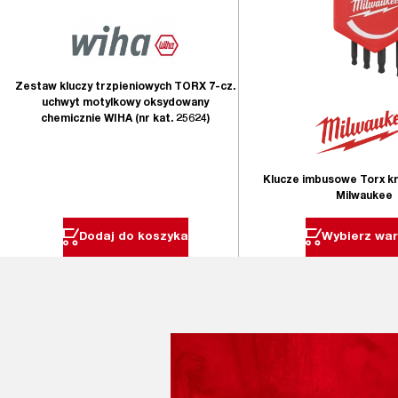
Zestaw kluczy trzpieniowych TORX 7-cz.
uchwyt motylkowy oksydowany
chemicznie WIHA (nr kat. 25624)
Klucze imbusowe Torx kr
Milwaukee
Dodaj do koszyka
Wybierz war