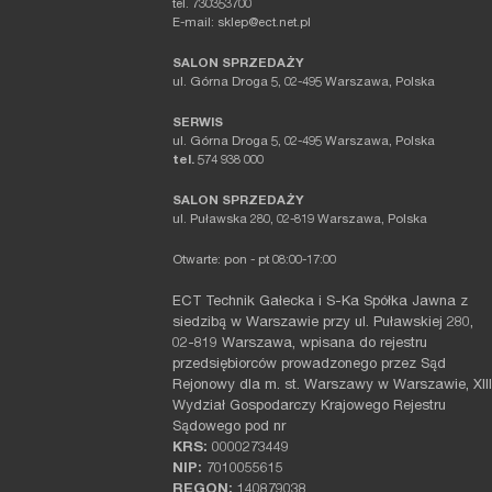
tel. 730353700
E-mail: sklep@ect.net.pl
SALON SPRZEDAŻY
ul. Górna Droga 5, 02-495 Warszawa, Polska
SERWIS
ul. Górna Droga 5, 02-495 Warszawa, Polska
tel.
574 938 000
SALON SPRZEDAŻY
ul. Puławska 280, 02-819 Warszawa, Polska
Otwarte: pon - pt 08:00-17:00
ECT Technik Gałecka i S-Ka Spółka Jawna z
siedzibą w Warszawie przy ul. Puławskiej 280,
02-819 Warszawa, wpisana do rejestru
przedsiębiorców prowadzonego przez Sąd
Rejonowy dla m. st. Warszawy w Warszawie, XIII
Wydział Gospodarczy Krajowego Rejestru
Sądowego pod nr
KRS:
0000273449
NIP:
7010055615
REGON:
140879038