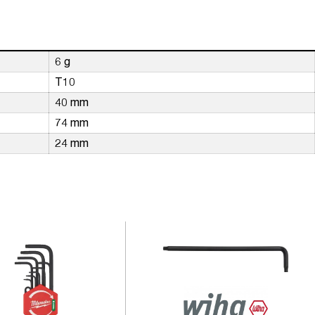
6 g
T10
40 mm
74 mm
24 mm