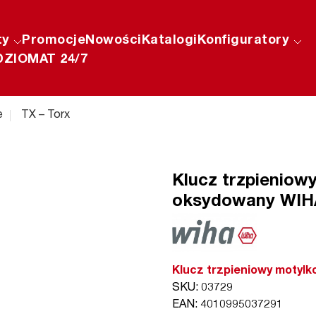
ty
Promocje
Nowości
Katalogi
Konfiguratory
ZIOMAT 24/7
e
TX – Torx
Klucz trzpieniow
oksydowany WIH
Klucz trzpieniowy motyl
SKU: 03729
EAN: 4010995037291