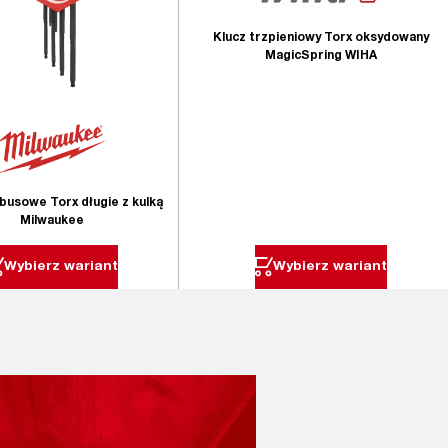
Klucz trzpieniowy Torx oksydowany
MagicSpring WIHA
busowe Torx długie z kulką
Milwaukee
Wybierz wariant
Wybierz wariant