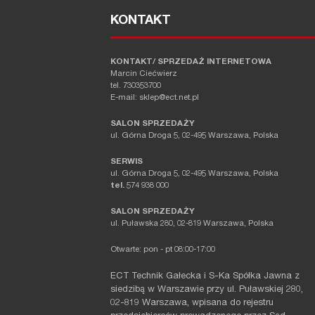
KONTAKT
KONTAKT/ SPRZEDAŻ INTERNETOWA
Marcin Ciećwierz
tel. 730353700
E-mail: sklep@ect.net.pl
SALON SPRZEDAŻY
ul. Górna Droga 5, 02-495 Warszawa, Polska
SERWIS
ul. Górna Droga 5, 02-495 Warszawa, Polska
tel.
574 938 000
SALON SPRZEDAŻY
ul. Puławska 280, 02-819 Warszawa, Polska
Otwarte: pon - pt 08:00-17:00
ECT Technik Gałecka i S-Ka Spółka Jawna z
siedzibą w Warszawie przy ul. Puławskiej 280,
02-819 Warszawa, wpisana do rejestru