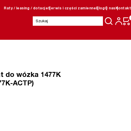
Raty / leasing / dotacje
Serwis i części zamienne
Blog
O nas
Kontakt
Szukaj:
t do wózka 1477K
477K-ACTP)