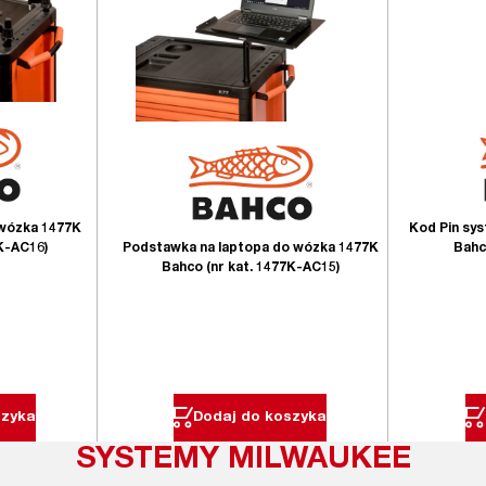
wózka 1477K
Kod Pin sy
Podstawka na laptopa do wózka 1477K
7K-AC16)
Bahc
Bahco (nr kat. 1477K-AC15)
szyka
Dodaj do koszyka
SYSTEMY MILWAUKEE