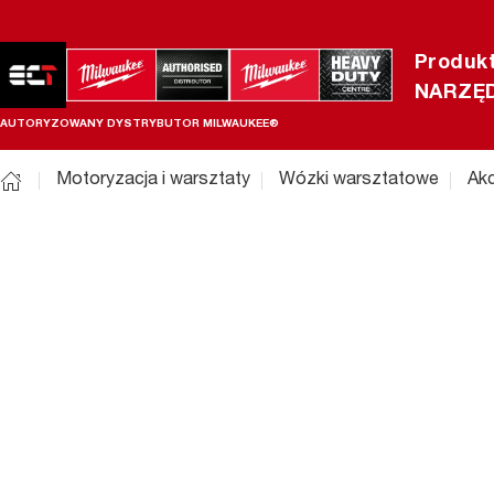
Produk
NARZĘD
AUTORYZOWANY DYSTRYBUTOR MILWAUKEE®
Motoryzacja i warsztaty
Wózki warsztatowe
Akc