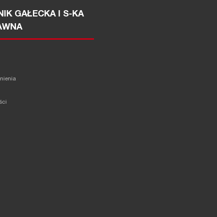
IK GAŁECKA I S-KA
AWNA
żnienia
ści