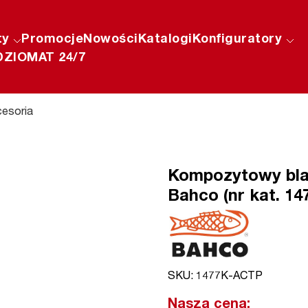
ty
Promocje
Nowości
Katalogi
Konfiguratory
ZIOMAT 24/7
esoria
Kompozytowy bla
Bahco (nr kat. 1
SKU: 1477K-ACTP
Nasza cena: