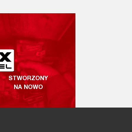
STWORZONY
NA NOWO