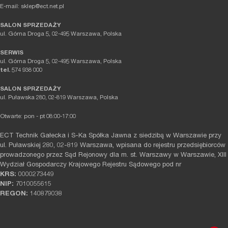
E-mail: sklep@ect.net.pl
SALON SPRZEDAŻY
ul. Górna Droga 5, 02-495 Warszawa, Polska
SERWIS
ul. Górna Droga 5, 02-495 Warszawa, Polska
tel.
574 938 000
SALON SPRZEDAŻY
ul. Puławska 280, 02-819 Warszawa, Polska
Otwarte: pon - pt 08:00-17:00
ECT Technik Gałecka i S-Ka Spółka Jawna z siedzibą w Warszawie przy
ul. Puławskiej 280, 02-819 Warszawa, wpisana do rejestru przedsiębiorców
prowadzonego przez Sąd Rejonowy dla m. st. Warszawy w Warszawie, XIII
Wydział Gospodarczy Krajowego Rejestru Sądowego pod nr
KRS:
0000273449
NIP:
7010055615
REGON:
140879038