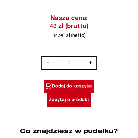
Nasza cena:
43 zł (brutto)
34.96 zł (netto)
ilość
-
+
Kultywator
BAHCO
(nr
Dodaj do koszyka
kat.
P264)
Zapytaj o produkt
Co znajdziesz w pudełku?