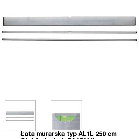
Łata murarska typ AL1L 250 cm