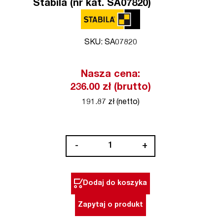
Stabila (nr kat. SA07820)
SKU: SA07820
Nasza cena:
236.00 zł (brutto)
191.87 zł (netto)
ilość
-
+
Łata
murarska
typ
Dodaj do koszyka
AL1L
250
Zapytaj o produkt
cm