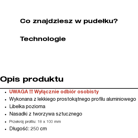
Stabila
(nr
kat.
Co znajdziesz w pudełku?
SA07820)
Technologie
Opis produktu
UWAGA !!! Wyłącznie odbiór osobisty
Wykonana z lekkiego prostokątnego profilu aluminiowego
Libelka pozioma
Nasadki z tworzywa sztucznego
Przekrój profilu: 18 x 100 mm
Długość: 250 cm