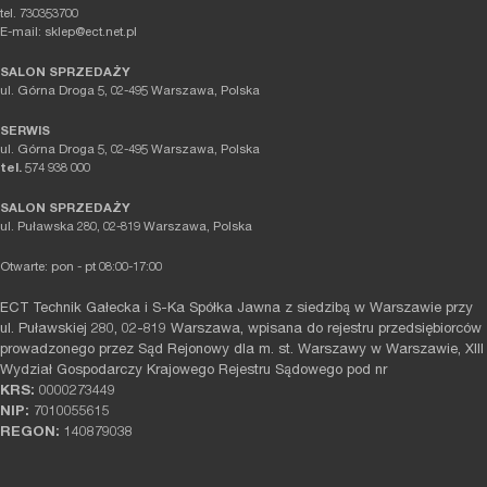
tel. 730353700
E-mail: sklep@ect.net.pl
SALON SPRZEDAŻY
ul. Górna Droga 5, 02-495 Warszawa, Polska
SERWIS
ul. Górna Droga 5, 02-495 Warszawa, Polska
tel.
574 938 000
SALON SPRZEDAŻY
ul. Puławska 280, 02-819 Warszawa, Polska
Otwarte: pon - pt 08:00-17:00
ECT Technik Gałecka i S-Ka Spółka Jawna z siedzibą w Warszawie przy
ul. Puławskiej 280, 02-819 Warszawa, wpisana do rejestru przedsiębiorców
prowadzonego przez Sąd Rejonowy dla m. st. Warszawy w Warszawie, XIII
Wydział Gospodarczy Krajowego Rejestru Sądowego pod nr
KRS:
0000273449
NIP:
7010055615
REGON:
140879038