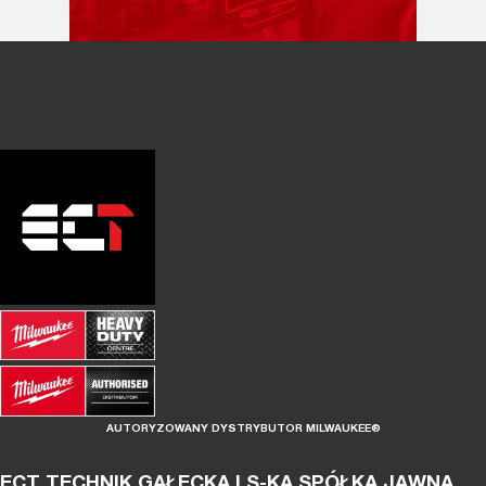
AUTORYZOWANY DYSTRYBUTOR MILWAUKEE®
ECT TECHNIK GAŁECKA I S-KA SPÓŁKA JAWNA