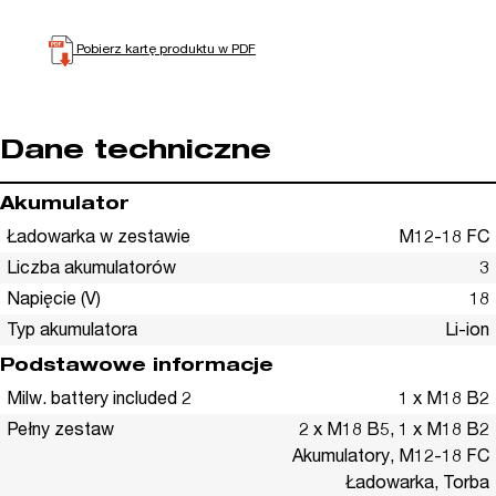
Pobierz kartę produktu w PDF
Dane techniczne
Akumulator
Ładowarka w zestawie
M12-18 FC
Liczba akumulatorów
3
Napięcie (V)
18
Typ akumulatora
Li-ion
Podstawowe informacje
Milw. battery included 2
1 x M18 B2
Pełny zestaw
2 x M18 B5, 1 x M18 B2
Akumulatory, M12-18 FC
Ładowarka, Torba