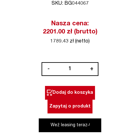
SKU: BG044067
Nasza cena:
2201.00 zł (brutto)
1789.43 zł (netto)
ilość
-
+
Miernik
prądu
CM
Dodaj do koszyka
11
cęgowy
Zapytaj o produkt
z
akcesoriami
Weź leasing teraz
BENNING
(nr