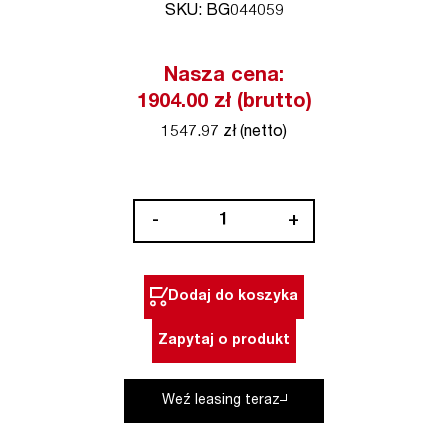
SKU: BG044059
Nasza cena:
1904.00 zł (brutto)
1547.97 zł (netto)
ilość
-
+
Miernik
prądu
CM
Dodaj do koszyka
7
cęgowy
Zapytaj o produkt
z
akcesoriami
Weź leasing teraz
BENNING
(nr