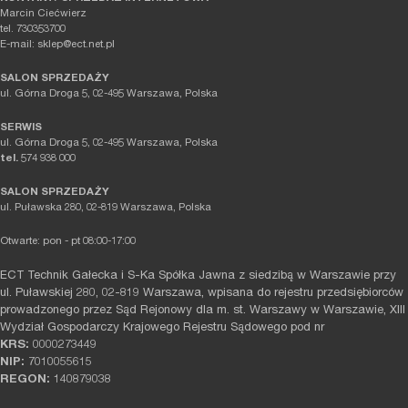
Marcin Ciećwierz
tel. 730353700
E-mail: sklep@ect.net.pl
SALON SPRZEDAŻY
ul. Górna Droga 5, 02-495 Warszawa, Polska
SERWIS
ul. Górna Droga 5, 02-495 Warszawa, Polska
tel.
574 938 000
SALON SPRZEDAŻY
ul. Puławska 280, 02-819 Warszawa, Polska
Otwarte: pon - pt 08:00-17:00
ECT Technik Gałecka i S-Ka Spółka Jawna z siedzibą w Warszawie przy
ul. Puławskiej 280, 02-819 Warszawa, wpisana do rejestru przedsiębiorców
prowadzonego przez Sąd Rejonowy dla m. st. Warszawy w Warszawie, XIII
Wydział Gospodarczy Krajowego Rejestru Sądowego pod nr
KRS:
0000273449
NIP:
7010055615
REGON:
140879038