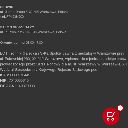
SERWIS
ul. Górna Droga 5, 02-495 Warszawa, Polska
tel.
574 938 000
SALON SPRZEDAŻY
ul. Puławska 280, 02-819 Warszawa, Polska
Otwarte: pon - pt 08:00-17:00
ECT Technik Gałecka i S-Ka Spółka Jawna z siedzibą w Warszawie przy
ul. Puławskiej 280, 02-819 Warszawa, wpisana do rejestru przedsiębiorców
prowadzonego przez Sąd Rejonowy dla m. st. Warszawy w Warszawie, XIII
Wydział Gospodarczy Krajowego Rejestru Sądowego pod nr
KRS:
0000273449
NIP:
7010055615
REGON:
140879038
0