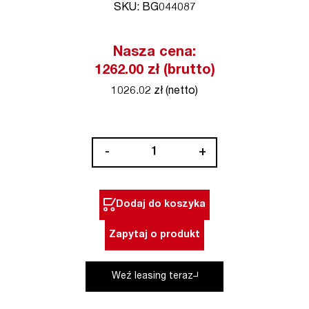
SKU: BG044087
Nasza cena:
1262.00 zł (brutto)
1026.02 zł (netto)
ilość
-
+
Miernik
uniwersalny
MM
Dodaj do koszyka
6-
2,
Zapytaj o produkt
cyfrowy
z
Weź leasing teraz
akcesoriami
BENNING