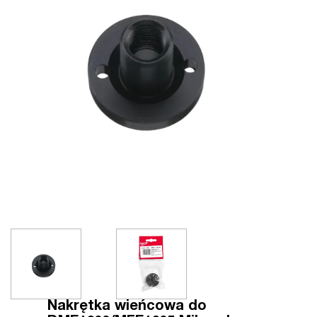
Nakrętka wieńcowa do