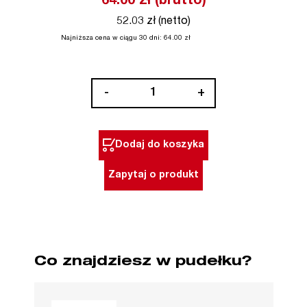
64.00
zł (brutto)
52.03 zł (netto)
Najniższa cena w ciągu 30 dni:
64.00
zł
ilość
-
+
Nakrętka
wieńcowa
do
Dodaj do koszyka
DME1300/MFE1305
Milwaukee
Zapytaj o produkt
Co znajdziesz w pudełku?