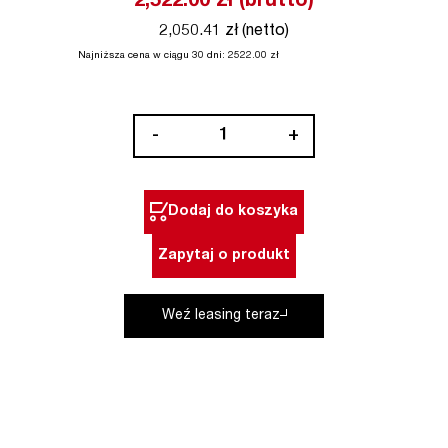
2,522.00
zł (brutto)
2,050.41 zł (netto)
Najniższa cena w ciągu 30 dni:
2522.00
zł
ilość
-
+
Obejma
rurowa
SAWZALL™
Dodaj do koszyka
SPC-
1
Zapytaj o produkt
Milwaukee
Weź leasing teraz