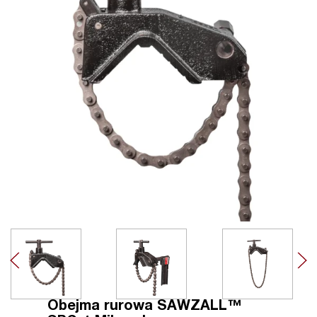
Obejma rurowa SAWZALL™