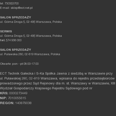
tel. 730353700
E-mail: sklep@ect.net.pl
SALON SPRZEDAŻY
ul. Górna Droga 5, 02-495 Warszawa, Polska
SERWIS
ul. Górna Droga 5, 02-495 Warszawa, Polska
tel.
574 938 000
SALON SPRZEDAŻY
ul. Puławska 280, 02-819 Warszawa, Polska
Otwarte: pon - pt 08:00-17:00
ECT Technik Gałecka i S-Ka Spółka Jawna z siedzibą w Warszawie przy
ul. Puławskiej 280, 02-819 Warszawa, wpisana do rejestru przedsiębiorców
prowadzonego przez Sąd Rejonowy dla m. st. Warszawy w Warszawie, XIII
Wydział Gospodarczy Krajowego Rejestru Sądowego pod nr
KRS:
0000273449
NIP:
7010055615
REGON:
140879038