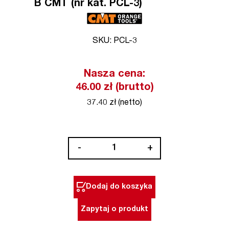
B CMT (nr kat. PCL-3)
SKU: PCL-3
Nasza cena:
46.00 zł (brutto)
37.40 zł (netto)
ilość
-
+
Ołówek
stolarki
automatyczny
Dodaj do koszyka
B
CMT
Zapytaj o produkt
(nr