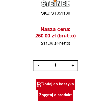
SKU: ST351106
Nasza cena:
260.00 zł (brutto)
211.38 zł (netto)
ilość
-
+
Opalarka
HL1620
S
Dodaj do koszyka
1600W
STEINEL
Zapytaj o produkt
(nr
kat.