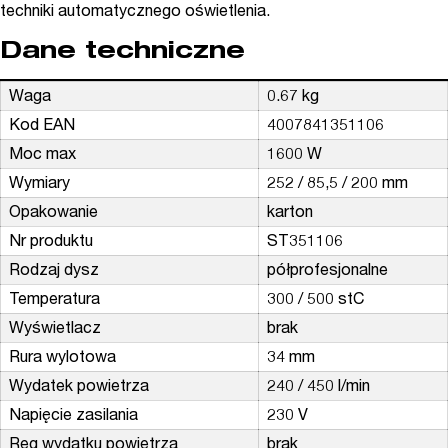
techniki automatycznego oświetlenia.
Dane techniczne
Waga
0.67 kg
Kod EAN
4007841351106
Moc max
1600 W
Wymiary
252 / 85,5 / 200 mm
Opakowanie
karton
Nr produktu
ST351106
Rodzaj dysz
półprofesjonalne
Temperatura
300 / 500 stC
Wyświetlacz
brak
Rura wylotowa
34 mm
Wydatek powietrza
240 / 450 l/min
Napięcie zasilania
230 V
Reg wydatku powietrza
brak