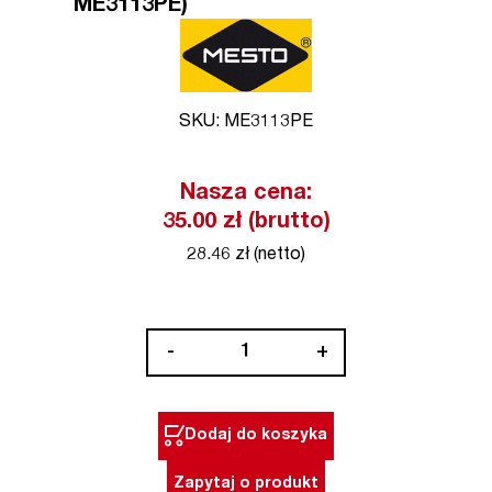
ME3113PE)
SKU: ME3113PE
Nasza cena:
35.00 zł (brutto)
28.46 zł (netto)
ilość
-
+
Opryskiwacz
ręczny
1
Dodaj do koszyka
l
Cleaner
Zapytaj o produkt