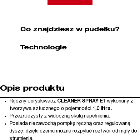
Spray
E1
MESTO
(nr
Co znajdziesz w pudełku?
kat.
ME3113PE)
Technologie
Opis produktu
Ręczny opryskiwacz
CLEANER SPRAY E1
wykonany z
tworzywa sztucznego o pojemności
1,0 litra
.
Przezroczysty z widoczną skalą napełnienia.
Posiada niezawodną pompkę ręczną oraz regulowaną
dyszę, dzięki czemu można rozpylać roztwór od mgły do
strumienia.