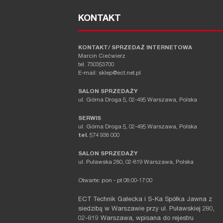
KONTAKT
KONTAKT/ SPRZEDAŻ INTERNETOWA
Marcin Ciećwierz
tel. 730353700
E-mail: sklep@ect.net.pl
SALON SPRZEDAŻY
ul. Górna Droga 5, 02-495 Warszawa, Polska
SERWIS
ul. Górna Droga 5, 02-495 Warszawa, Polska
tel.
574 938 000
SALON SPRZEDAŻY
ul. Puławska 280, 02-819 Warszawa, Polska
Otwarte: pon - pt 08:00-17:00
ECT Technik Gałecka i S-Ka Spółka Jawna z
siedzibą w Warszawie przy ul. Puławskiej 280,
02-819 Warszawa, wpisana do rejestru