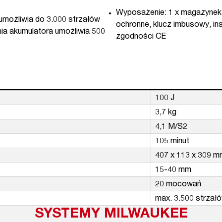
Wyposażenie: 1 x magazynek n
 umożliwia do 3.000 strzałów
ochronne, klucz imbusowy, ins
ia akumulatora umożliwia 500
zgodności CE
100 J
3,7 kg
4,1 M/S2
105 minut
407 x 113 x 309 
15-40 mm
20 mocowań
max. 3.500 strzał
SYSTEMY MILWAUKEE