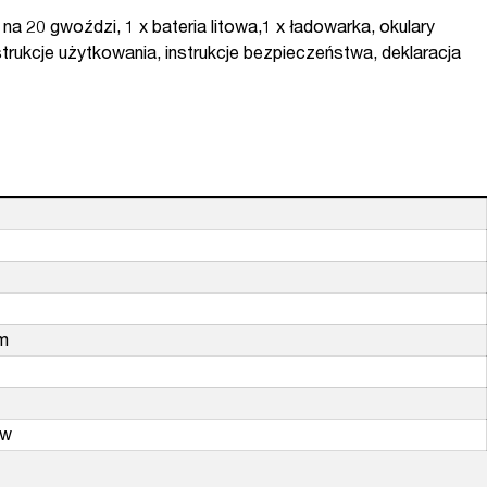
a 20 gwoździ, 1 x bateria litowa,1 x ładowarka, okulary
trukcje użytkowania, instrukcje bezpieczeństwa, deklaracja
mm
ów