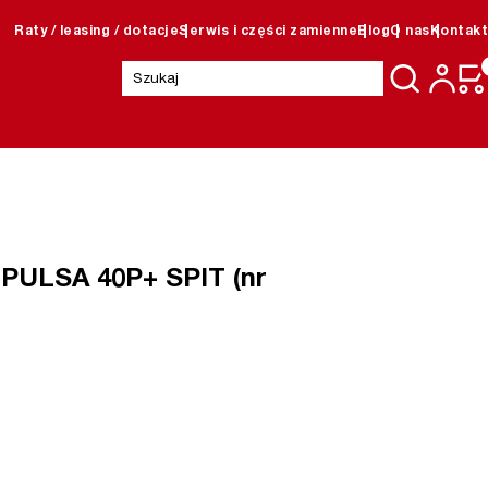
Raty / leasing / dotacje
Serwis i części zamienne
Blog
O nas
Kontakt
Szukaj:
PULSA 40P+ SPIT (nr