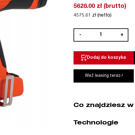
5628.00 zł (brutto)
4575.61 zł (netto)
ilość
-
+
Osadzak
gazowy
PULSA
Dodaj do koszyka
40P+
SPIT
(nr
Weź leasing teraz
kat.
19652)
Co znajdziesz w
Technologie