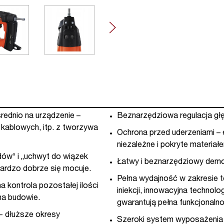
ednio na urządzenie –
Beznarzędziowa regulacja głę
ablowych, itp. z tworzywa
Ochrona przed uderzeniami – 
niezależne i pokryte materia
w“ i „uchwyt do wiązek
Łatwy i beznarzędziowy demo
ardzo dobrze się mocuje.
Pełna wydajność w zakresie t
a kontrola pozostałej ilości
iniekcji, innowacyjna techn
na budowie.
gwarantują pełna funkcjonalno
- dłuższe okresy
Szeroki system wyposażenia –