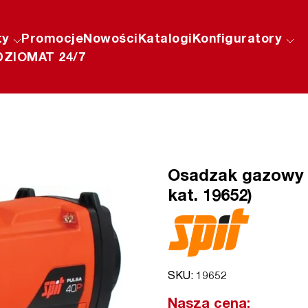
ty
Promocje
Nowości
Katalogi
Konfiguratory
ZIOMAT 24/7
Osadzak gazowy 
kat. 19652)
SKU: 19652
Nasza cena: