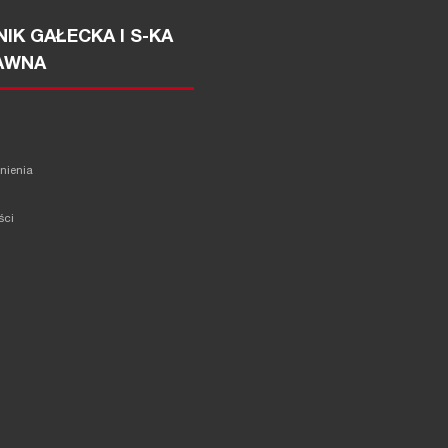
IK GAŁECKA I S-KA
AWNA
żnienia
ści