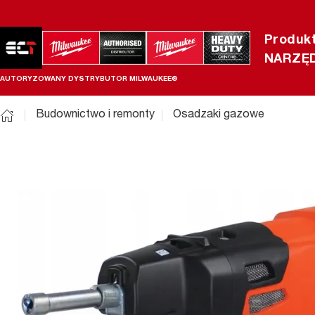
Produk
NARZĘD
AUTORYZOWANY DYSTRYBUTOR MILWAUKEE®
Budownictwo i remonty
Osadzaki gazowe