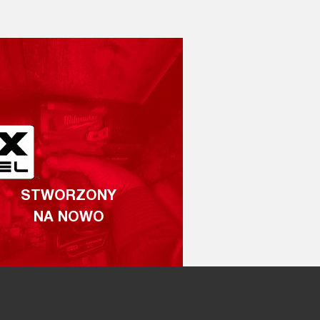
STWORZONY
NA NOWO