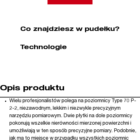
2
150
cm
STABILA
Co znajdziesz w pudełku?
(nr
kat.
Technologie
02420)
Opis produktu
Wielu profesjonalistów polega na poziomnicy Type 70 P-
2-2, niezawodnym, lekkim i niezwykle precyzyjnym
narzędziu pomiarowym. Dwie płytki na dole poziomnicy
pokonują wszelkie nierówności mierzonej powierzchni i
umożliwiają w ten sposób precyzyjne pomiary. Podobnie,
jak ma to miejsce w przypadku wszystkich poziomnic