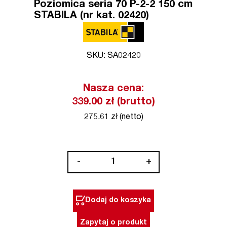
Poziomica seria 70 P-2-2 150 cm
STABILA (nr kat. 02420)
SKU: SA02420
Nasza cena:
339.00 zł (brutto)
275.61 zł (netto)
ilość
-
+
Poziomica
seria
70
Dodaj do koszyka
P-
2-
Zapytaj o produkt