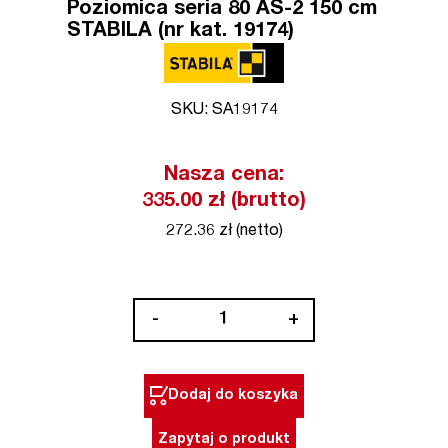
Poziomica seria 80 AS-2 150 cm
STABILA (nr kat. 19174)
SKU: SA19174
Nasza cena:
335.00 zł (brutto)
272.36 zł (netto)
ilość
-
+
Poziomica
seria
80
Dodaj do koszyka
AS-
2
Zapytaj o produkt