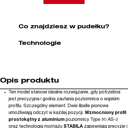
150
cm
STABILA
(nr
Co znajdziesz w pudełku?
kat.
19174)
Technologie
Opis produktu
Ten model stanowi idealne rozwiązanie, gdy potrzebna
jest precyzyjna i godna zaufania poziomnica o wąskim
profilu. Szczególny element: Dwie libelle pionowe
umożliwiają odczyt w każdej pozycji.
Wzmocniony profil
prostokątny z aluminium
poziomnicy Type 80 AS-2
oraz technologia montażu
STABILA
zapewniają precyzję i