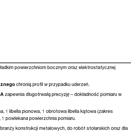
gładkim powierzchniom bocznym oraz elektrostatycznej
cznego
chronią profil w przypadku uderzeń.
LA
zapewnia długotrwałą precyzję – dokładność pomiaru w
.
a, 1 libella pionowa, 1 obrotowa libella kątowa (zakres
°), 1 powlekana powierzchnia pomiaru.
anży konstrukcji metalowych, do robót stolarskich oraz dla