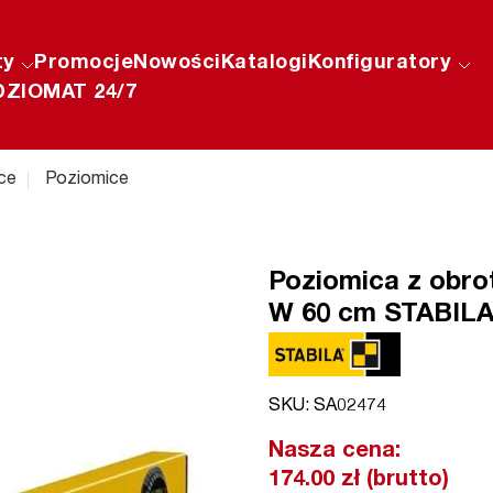
ty
Promocje
Nowości
Katalogi
Konfiguratory
ZIOMAT 24/7
ce
Poziomice
Poziomica z obrot
W 60 cm STABILA 
SKU: SA02474
Nasza cena:
174.00 zł (brutto)