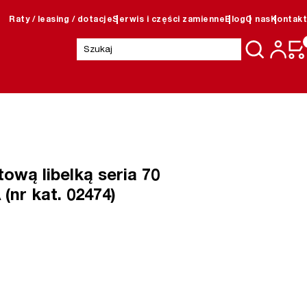
Raty / leasing / dotacje
Serwis i części zamienne
Blog
O nas
Kontakt
Szukaj:
ową libelką seria 70
(nr kat. 02474)