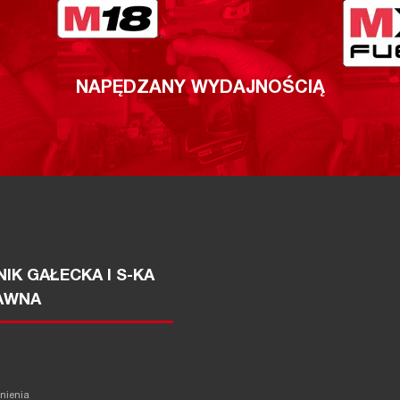
NAPĘDZANY WYDAJNOŚCIĄ
IK GAŁECKA I S-KA
AWNA
żnienia