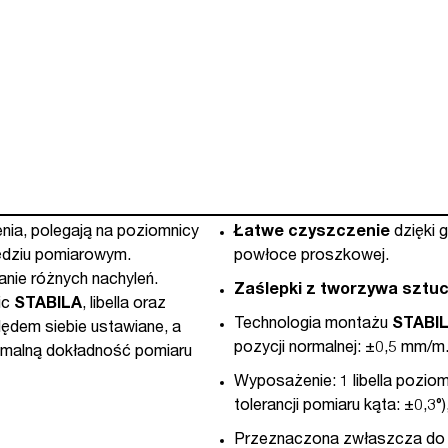
enia, polegają na poziomnicy
Łatwe czyszczenie
dzięki 
zędziu pomiarowym.
powłoce proszkowej.
nie różnych nachyleń.
Zaślepki z tworzywa sztu
ic
STABILA
, libella oraz
Technologia montażu
STABI
lędem siebie ustawiane, a
pozycji normalnej: ±0,5 mm/m
ymalną dokładność pomiaru
Wyposażenie: 1 libella poziom
tolerancji pomiaru kąta: ±0,3
Przeznaczona zwłaszcza do br