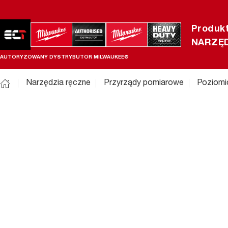
Produk
NARZĘD
AUTORYZOWANY DYSTRYBUTOR MILWAUKEE®
Narzędzia ręczne
Przyrządy pomiarowe
Poziomi