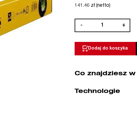
141.46 zł (netto)
ilość
-
+
Poziomica
z
obrotową
Dodaj do koszyka
libelką
seria
70
Co znajdziesz w
W
60
cm
Technologie
STABILA
(nr
kat.
02474)