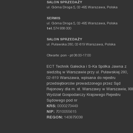
SALON SPRZEDAŻY
ul. Górna Droga 5, 02-495 Warszawa, Polska
SERWIS
ul. Górna Droga 5, 02-495 Warszawa, Polska
tel.
574 938 000
SALON SPRZEDAŻY
ul. Puławska 280, 02-819 Warszawa, Polska
Otwarte: pon - pt 08:00-17:00
ECT Technik Gałecka i S-Ka Spółka Jawna z
siedzibą w Warszawie przy ul. Puławskiej 280,
02-819 Warszawa, wpisana do rejestru
przedsiębiorców prowadzonego przez Sąd
Rejonowy dla m. st. Warszawy w Warszawie, XIII
Wydział Gospodarczy Krajowego Rejestru
Sądowego pod nr
KRS:
0000273449
NIP:
7010055615
REGON:
140879038