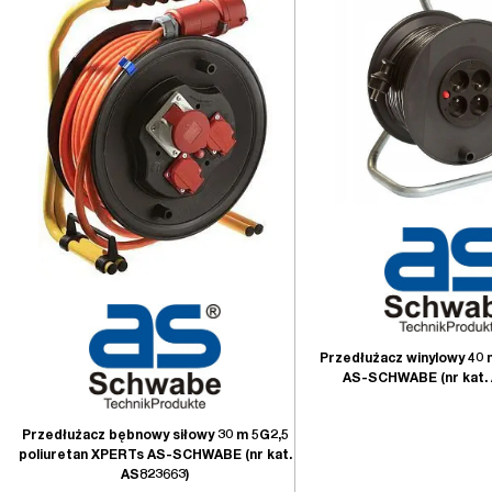
Przedłużacz winylowy 40
AS-SCHWABE (nr kat. 
Przedłużacz bębnowy siłowy 30 m 5G2,5
poliuretan XPERTs AS-SCHWABE (nr kat.
AS823663)