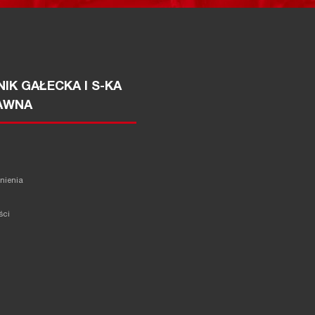
IK GAŁECKA I S-KA
AWNA
żnienia
ści