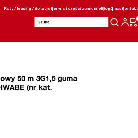
Raty / leasing / dotacje
Serwis i części zamienne
Blog
O nas
Kontakt
Szukaj:
nowy 50 m 3G1,5 guma
WABE (nr kat.