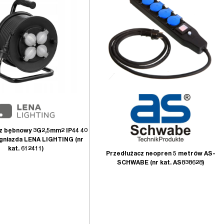
z bębnowy 3G2,5mm2 IP44 40
gniazda LENA LIGHTING (nr
kat. 612411)
Przedłużacz neopren 5 metrów AS-
SCHWABE (nr kat. AS838628)