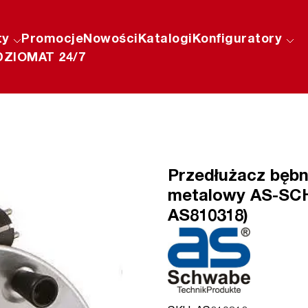
ty
Promocje
Nowości
Katalogi
Konfiguratory
ZIOMAT 24/7
Przedłużacz bęb
metalowy AS-SCH
AS810318)