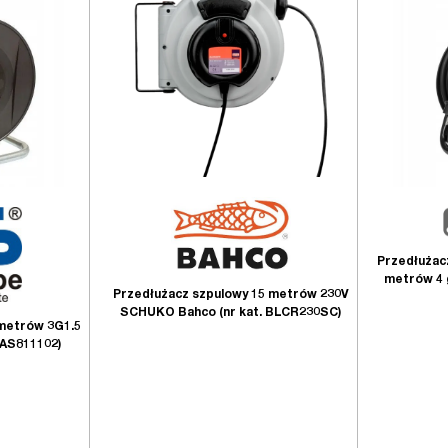
Przedłużac
metrów 4 
Przedłużacz szpulowy 15 metrów 230V
SCHUKO Bahco (nr kat. BLCR230SC)
 metrów 3G1.5
AS811102)