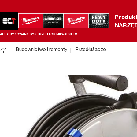
Produk
NARZĘD
AUTORYZOWANY DYSTRYBUTOR MILWAUKEE®
Budownictwo i remonty
Przedłużacze