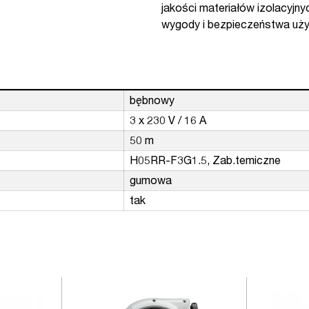
jakości materiałów izolacyj
wygody i bezpieczeństwa uż
bębnowy
3 x 230 V / 16 A
50 m
H05RR-F3G1.5, Zab.temiczne
gumowa
tak