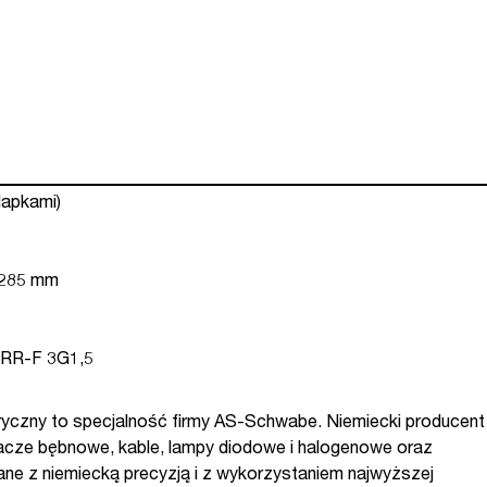
klapkami)
a 285 mm
5RR-F 3G1,5
tryczny to specjalność firmy AS-Schwabe. Niemiecki producent
żacze bębnowe, kable, lampy diodowe i halogenowe oraz
ne z niemiecką precyzją i z wykorzystaniem najwyższej