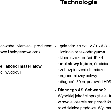
Technologie
-Schwabe. Niemiecki producent
· gniazda: 3 x 230 V / 16 A (z 
dowe i halogenowe oraz
· izolacja przewodu:
guma
· klasa szczelności: IP 44
·
metalowy bęben
, średnic
ej jakości materiałów
· zabezpieczenie termiczne
ci, wygody i
· ergonomiczny uchwyt
· długość: 50 m, przewód H0
Dlaczego AS-Schwabe?
Wysokiej jakości sprzęt elek
w swojej ofercie ma przedłu
rozdzielnice prądowe. Wykona