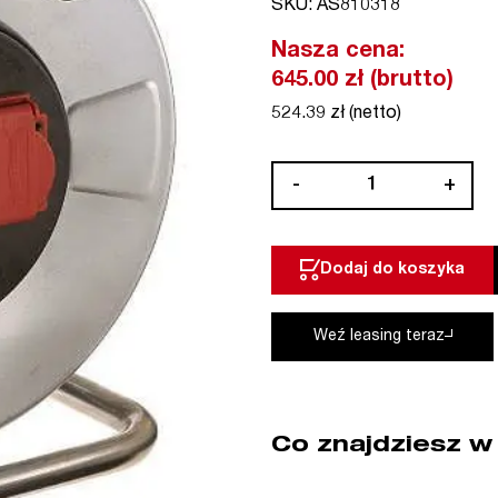
SKU: AS810318
Nasza cena:
645.00 zł (brutto)
524.39 zł (netto)
ilość
-
+
Przedłużacz
bębnowy
50
Dodaj do koszyka
m
3G1,5
guma
Weź leasing teraz
metalowy
AS-
SCHWABE
(nr
Co znajdziesz w
kat.
AS810318)