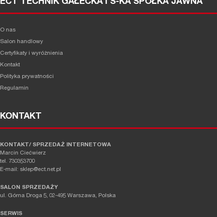
ECT TECHNIK GAŁECKA I S-KA SPÓŁKA JAWNA
O nas
Salon handlowy
Certyfikaty i wyróżnienia
Kontakt
Polityka prywatności
Regulamin
KONTAKT
KONTAKT/ SPRZEDAŻ INTERNETOWA
Marcin Ciećwierz
tel. 730353700
E-mail: sklep@ect.net.pl
SALON SPRZEDAŻY
ul. Górna Droga 5, 02-495 Warszawa, Polska
SERWIS