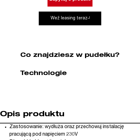
SCHUKO
Bahco
Weź leasing teraz
(nr
kat.
BLCR230SC)
Co znajdziesz w pudełku?
Technologie
Opis produktu
Zastosowanie: wydłuża oraz przechowuj instalację
pracującą pod napięciem 230V