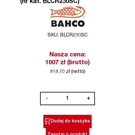
(nr kat. BLCR230SC)
SKU: BLCR230SC
Nasza cena:
1007 zł (brutto)
818.70 zł (netto)
ilość
-
+
Przedłużacz
szpulowy
15
Dodaj do koszyka
metrów
230V
Zapytaj o produkt