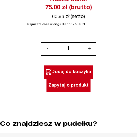
75.00
zł (brutto)
60.98 zł (netto)
Najniższa cena w ciągu 30 dni:
75.00
zł
ilość
-
+
Przegub
Cardana
3/8"
Dodaj do koszyka
chromowany
Milwaukee
Zapytaj o produkt
Co znajdziesz w pudełku?