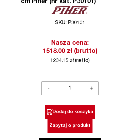
cm Piher (nr kat. P30101)
SKU: P30101
Nasza cena:
1518.00 zł (brutto)
1234.15 zł (netto)
ilość
-
+
Przyssawka
aluminiowa
z
Dodaj do koszyka
mechanizmem
śrubowym
Zapytaj o produkt
11,7
cm