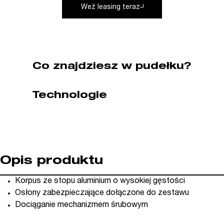
Weź leasing teraz
Piher
(nr
kat.
P30101)
Co znajdziesz w pudełku?
Technologie
Opis produktu
Korpus ze stopu aluminium o wysokiej gęstości
Osłony zabezpieczające dołączone do zestawu
Dociąganie mechanizmem śrubowym