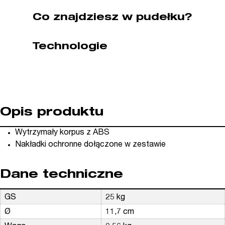
kat.
Co znajdziesz w pudełku?
P30130)
Technologie
Opis produktu
Wytrzymały korpus z ABS
Nakładki ochronne dołączone w zestawie
Dane techniczne
GS
25 kg
Ø
11,7 cm