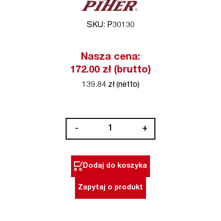
SKU: P30130
Nasza cena:
172.00 zł (brutto)
139.84 zł (netto)
ilość
-
+
Przyssawka
podwójna
11,7
Dodaj do koszyka
cm
VEN
Zapytaj o produkt
2
Piher
(nr