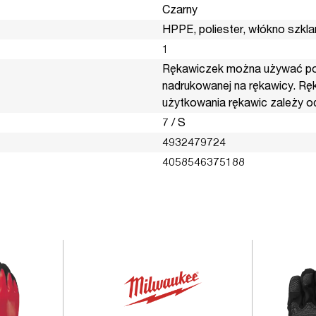
Czarny
HPPE, poliester, włókno szkla
1
Rękawiczek można używać po w
nadrukowanej na rękawicy. Ręk
użytkowania rękawic zależy od 
7 / S
4932479724
4058546375188