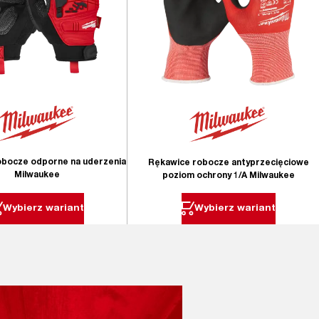
obocze odporne na uderzenia
Rękawice robocze antyprzecięciowe
Milwaukee
poziom ochrony 1/A Milwaukee
Wybierz wariant
Wybierz wariant