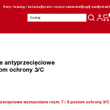
Raty / leasing / dotacje
Serwis i części zamienne
Blog
O nas
Kontakt
Szukaj:
e antyprzecięciowe
om ochrony 3/C
zecięciowe wzmacniane rozm. 7 / S poziom ochrony 3/C