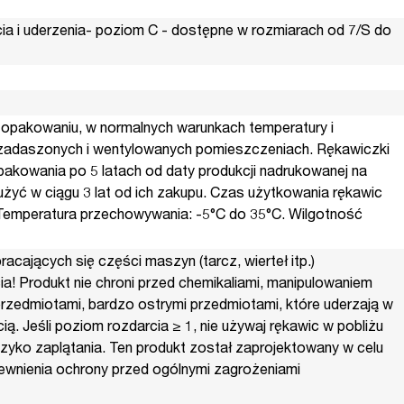
ia i uderzenia- poziom C - dostępne w rozmiarach od 7/S do
opakowaniu, w normalnych warunkach temperatury i
 zadaszonych i wentylowanych pomieszczeniach. Rękawiczki
akowania po 5 latach od daty produkcji nadrukowanej na
użyć w ciągu 3 lat od ich zakupu. Czas użytkowania rękawic
. Temperatura przechowywania: -5°C do 35°C. Wilgotność
racających się części maszyn (tarcz, wierteł itp.)
! Produkt nie chroni przed chemikaliami, manipulowaniem
rzedmiotami, bardzo ostrymi przedmiotami, które uderzają w
cią. Jeśli poziom rozdarcia ≥ 1, nie używaj rękawic w pobliżu
zyko zaplątania. Ten produkt został zaprojektowany w celu
pewnienia ochrony przed ogólnymi zagrożeniami