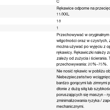
C
Rękawice odporne na przecięc
11/XXL
18
1
Przechowywać w oryginalnym 
wilgotności oraz w czystych,
można używać po wyjęciu z op
rękawicy. Rękawiczki należy z
zależy od zużycia i ścierania
przechowywania: 20%-75%.
Nie nosić rękawic w pobliżu ob
Niebezpieczeństwo wciągnięcia
bardzo gorącymi lub zimnymi p
dłonie z dużą siłą lub szybkoś
poruszających się maszyn - ry
zminimalizowania ryzyka / za
mechanicznymi.