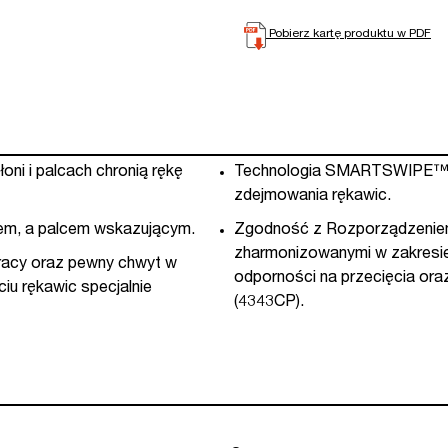
Pobierz kartę produktu w PDF
ni i palcach chronią rękę
Technologia SMARTSWIPE™ –
zdejmowania rękawic.
iem, a palcem wskazującym.
Zgodność z Rozporządzeniem
zharmonizowanymi w zakresie
racy oraz pewny chwyt w
odporności na przecięcia or
iu rękawic specjalnie
(4343CP).