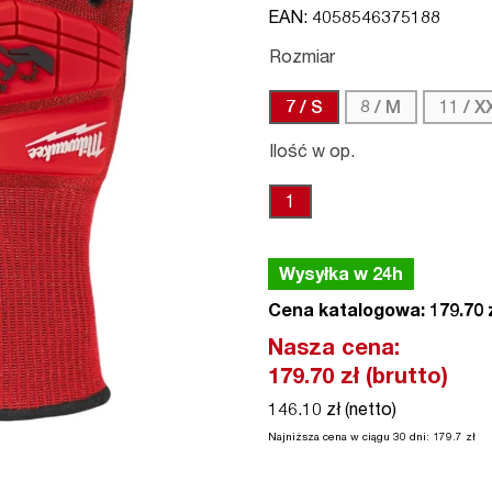
EAN: 4058546375188
Rozmiar
7 / S
8 / M
11 / X
Ilość w op.
1
Wysyłka w 24h
Cena katalogowa: 179.70 z
Nasza cena:
179.70
zł (brutto)
146.10 zł (netto)
Najniższa cena w ciągu 30 dni:
179.7
zł