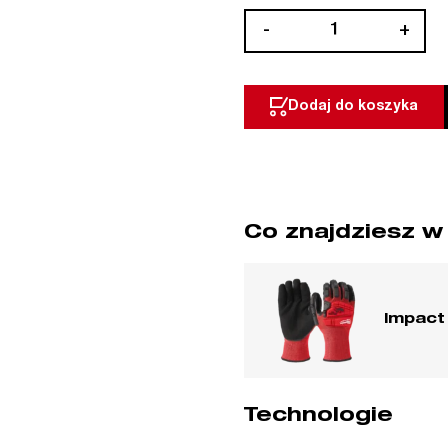
ilość
-
+
Rękawice
robocze
antyprzecięciowe
Dodaj do koszyka
wzmacniane
poziom
ochrony
3/C
Milwaukee
Co znajdziesz w
Impact 
Technologie