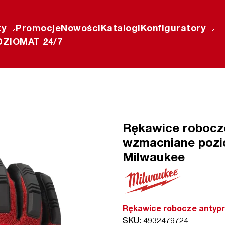
ty
Promocje
Nowości
Katalogi
Konfiguratory
ZIOMAT 24/7
Rękawice robocz
wzmacniane pozi
Milwaukee
Rękawice robocze antypr
SKU: 4932479724