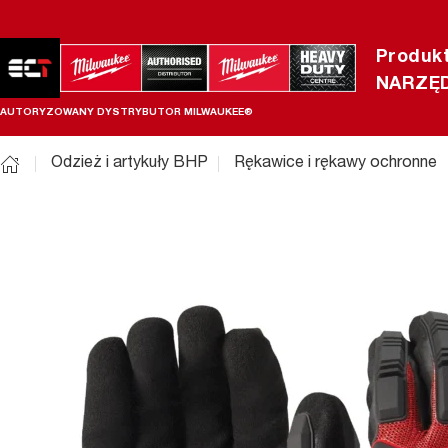
Produk
NARZĘD
AUTORYZOWANY DYSTRYBUTOR MILWAUKEE®
Odzież i artykuły BHP
Rękawice i rękawy ochronne