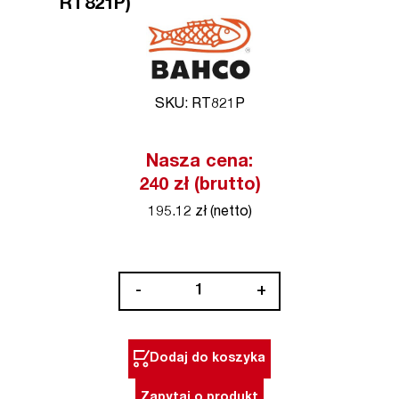
RT821P)
SKU: RT821P
Nasza cena:
240 zł (brutto)
195.12 zł (netto)
ilość
-
+
Rękojeści
zapasowe
do
Dodaj do koszyka
sekatora
PXR-
Zapytaj o produkt