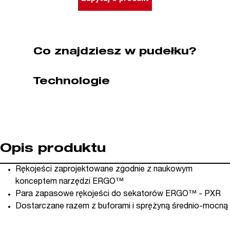
S
Bahco
(nr
kat.
Co znajdziesz w pudełku?
RT821P)
Technologie
Opis produktu
Rękojeści zaprojektowane zgodnie z naukowym
konceptem narzędzi ERGO™
Para zapasowe rękojeści do sekatorów ERGO™ - PXR
Dostarczane razem z buforami i sprężyną średnio-mocną