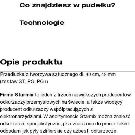
STARMIX
Co znajdziesz w pudełku?
(nr
kat.
Technologie
SX425610)
Opis produktu
Przedłużka z tworzywa sztucznego dł. 48 cm, 49 mm
(zestaw ST, PG, PG+)
Firma Starmix
to jeden z trzech największych producentów
odkurzaczy przemysłowych na świecie, a także wiodący
producent odkurzaczy współpracujących z
elektronarzędziami. W asortymencie Starmix można znaleźć
odkurzacze specjalistyczne, przeznaczone do prac z takimi
odpadami jak pyły szlifierskie czy azbest, odkurzacze