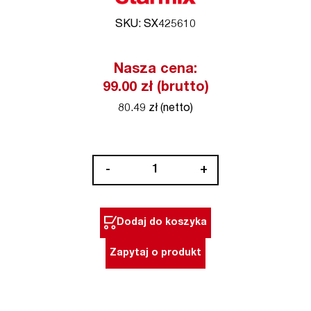
SKU: SX425610
Nasza cena:
99.00 zł (brutto)
80.49 zł (netto)
ilość
-
+
Rura
48
cm
Dodaj do koszyka
tw.
sztuczne,
Zapytaj o produkt
system
49
mm