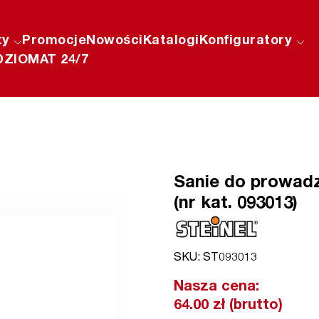
ty
Promocje
Nowości
Katalogi
Konfiguratory
ZIOMAT 24/7
Sanie do prowad
(nr kat. 093013)
SKU: ST093013
Nasza cena:
64.00 zł (brutto)