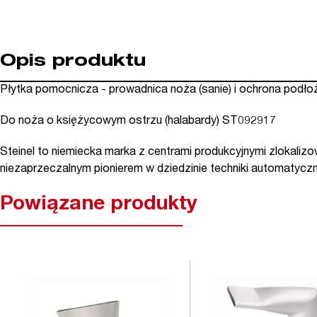
Opis produktu
Płytka pomocnicza - prowadnica noża (sanie) i ochrona podłoż
Do noża o księżycowym ostrzu (halabardy) ST092917
Steinel to niemiecka marka z centrami produkcyjnymi zlokalizow
niezaprzeczalnym pionierem w dziedzinie techniki automatyczn
Powiązane produkty