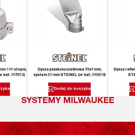
mm 100 stopni,
Dysza płaskoszczelinowa 74x3 mm,
Dysza refl
 kat. 007812)
system 50 mm STEINEL (nr kat. 092818)
STE
szyka
Dodaj do koszyka
SYSTEMY MILWAUKEE