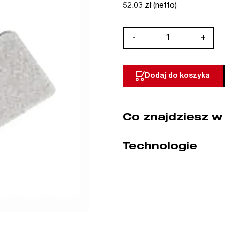
52.03 zł (netto)
ilość
-
+
Sanie
do
prowadzenia
Dodaj do koszyka
noża
STEINEL
(nr
Co znajdziesz w
kat.
093013)
Technologie