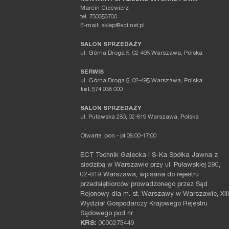
Marcin Ciećwierz
tel. 730353700
E-mail: sklep@ect.net.pl
SALON SPRZEDAŻY
ul. Górna Droga 5, 02-495 Warszawa, Polska
SERWIS
ul. Górna Droga 5, 02-495 Warszawa, Polska
tel.
574 938 000
SALON SPRZEDAŻY
ul. Puławska 280, 02-819 Warszawa, Polska
Otwarte: pon - pt 08:00-17:00
ECT Technik Gałecka i S-Ka Spółka Jawna z
siedzibą w Warszawie przy ul. Puławskiej 280,
02-819 Warszawa, wpisana do rejestru
przedsiębiorców prowadzonego przez Sąd
Rejonowy dla m. st. Warszawy w Warszawie, XIII
Wydział Gospodarczy Krajowego Rejestru
Sądowego pod nr
KRS:
0000273449