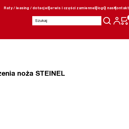
Raty / leasing / dotacje
Serwis i części zamienne
Blog
O nas
Kontakt
Szukaj:
zenia noża STEINEL