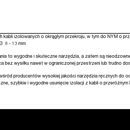
kabli izolowanych o okrągłym przekroju, w tym do NYM o przek
 Ø 8 - 13 mm
a to wygodne i skuteczne narzędzia, a zatem są nieodzowne 
a bez wysiłku nawet w ograniczonej przestrzeni lub trudno do
a wśród producentów wysokiej jakości narzędzia ręcznych do o
 szybkie i wygodne usunięcie izolacji z kabli o przeróżnym k