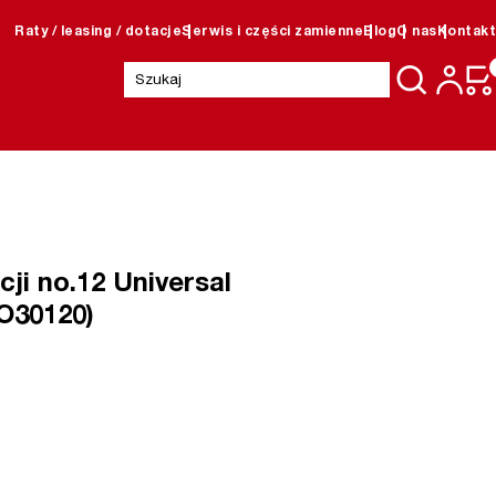
Raty / leasing / dotacje
Serwis i części zamienne
Blog
O nas
Kontakt
Szukaj:
cji no.12 Universal
JO30120)