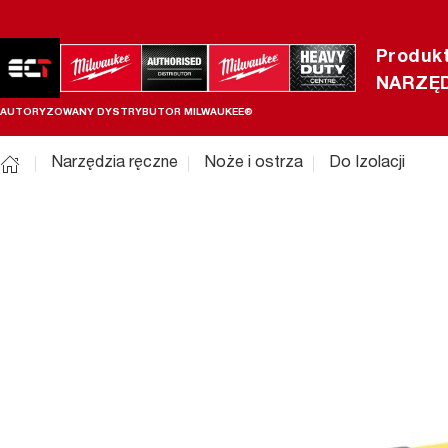
Produk
NARZĘD
AUTORYZOWANY DYSTRYBUTOR MILWAUKEE®
Narzędzia ręczne
Noże i ostrza
Do Izolacji