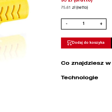
93 zł (brutto)
75.61 zł (netto)
ilość
-
+
Ściągacz
do
izolacji
Dodaj do koszyka
no.12
Universal
JOKARI
Co znajdziesz w
(nr
kat.
JO30120)
Technologie