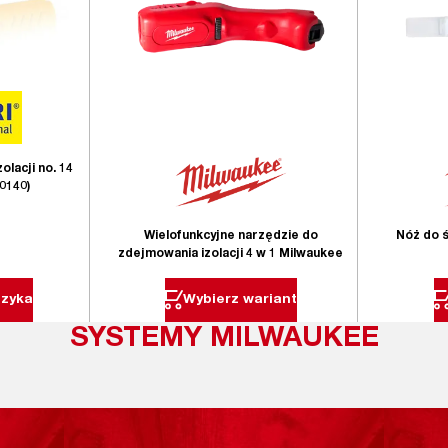
lacji no. 14
0140)
Wielofunkcyjne narzędzie do
Nóż do ś
zdejmowania izolacji 4 w 1 Milwaukee
szyka
Wybierz wariant
SYSTEMY MILWAUKEE