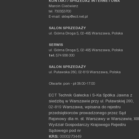
KONTAKT/ SPRZEDAŻ INTERNETOWA
Marcin Ciećwierz
tel. 730353700
E-mail: sklep@ect.net.pl
SALON SPRZEDAŻY
ul. Górna Droga 5, 02-495 Warszawa, Polska
SERWIS
ul. Górna Droga 5, 02-495 Warszawa, Polska
tel.
574 938 000
SALON SPRZEDAŻY
ul. Puławska 280, 02-819 Warszawa, Polska
Otwarte: pon - pt 08:00-17:00
ECT Technik Gałecka i S-Ka Spółka Jawna z
siedzibą w Warszawie przy ul. Puławskiej 280,
02-819 Warszawa, wpisana do rejestru
przedsiębiorców prowadzonego przez Sąd
Rejonowy dla m. st. Warszawy w Warszawie, XIII
Wydział Gospodarczy Krajowego Rejestru
Sądowego pod nr
KRS:
0000273449