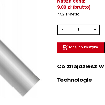
Nasza cena:
9.00 zł (brutto)
7.32 zł (netto)
ilość
-
+
Ściernica
trzpieniowa
ceramiczna
Dodaj do koszyka
kula
Ø
25
Co znajdziesz w
x
25
mm
Technologie
ABRA
BETA
(nr
kat.