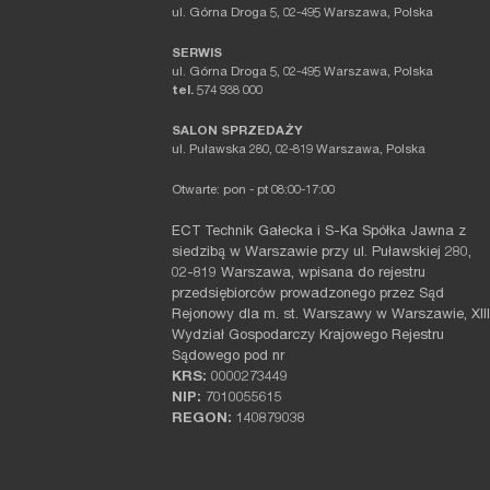
ul. Górna Droga 5, 02-495 Warszawa, Polska
SERWIS
ul. Górna Droga 5, 02-495 Warszawa, Polska
tel.
574 938 000
SALON SPRZEDAŻY
ul. Puławska 280, 02-819 Warszawa, Polska
Otwarte: pon - pt 08:00-17:00
ECT Technik Gałecka i S-Ka Spółka Jawna z
siedzibą w Warszawie przy ul. Puławskiej 280,
02-819 Warszawa, wpisana do rejestru
przedsiębiorców prowadzonego przez Sąd
Rejonowy dla m. st. Warszawy w Warszawie, XIII
Wydział Gospodarczy Krajowego Rejestru
Sądowego pod nr
KRS:
0000273449
NIP:
7010055615
REGON:
140879038