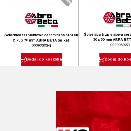
Ściernica trzpieniowa cer
Ściernica trzpieniowa ceramiczna stożek
30 x 30 mm ABRA BETA
Ø 25 x 70 mm ABRA BETA (nr kat.
000906027)
000902024)
Dodaj do koszyka
Dodaj do ko