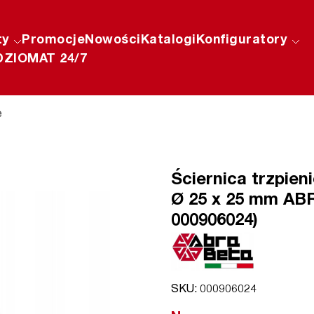
ty
Promocje
Nowości
Katalogi
Konfiguratory
ZIOMAT 24/7
e
Ściernica trzpie
Ø 25 x 25 mm ABR
000906024)
SKU: 000906024