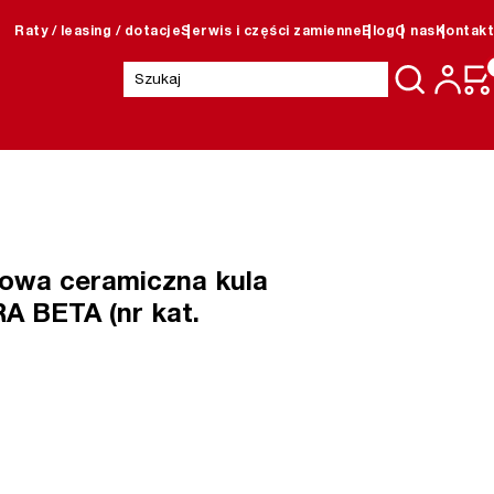
Raty / leasing / dotacje
Serwis i części zamienne
Blog
O nas
Kontakt
Szukaj:
niowa ceramiczna kula
A BETA (nr kat.