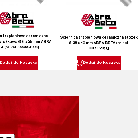
ca trzpieniowa ceramiczna
Ściernica trzpieniowa ceramiczna stożek
tożkowa Ø 6 x 25 mm ABRA
Ø 28 x 40 mm ABRA BETA (nr kat.
A (nr kat. 000904006)
000902018)
Dodaj do koszyka
Dodaj do koszyka