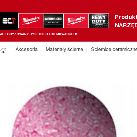
Produk
NARZĘD
AUTORYZOWANY DYSTRYBUTOR MILWAUKEE®
Akcesoria
Materiały ścierne
Ściernice ceramiczn