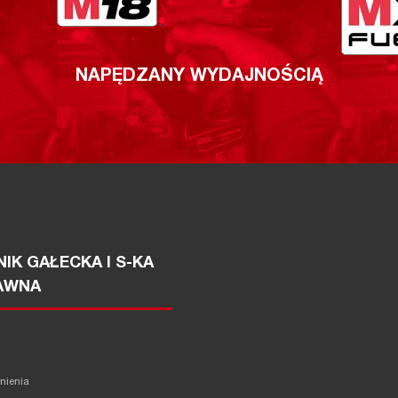
NAPĘDZANY WYDAJNOŚCIĄ
IK GAŁECKA I S-KA
AWNA
żnienia