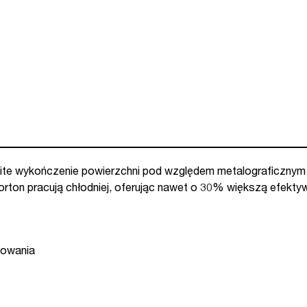
000906024)
nolite wykończenie powierzchni pod względem metalograficznym
orton pracują chłodniej, oferując nawet o 30% większą efekt
kowania