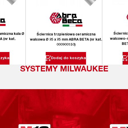
Ścierni
amiczna kula Ø
Ściernica trzpieniowa ceramiczna
walcowo-s
 (nr kat.
walcowa Ø 25 x 25 mm ABRA BETA (nr kat.
BET
000900150)
szyka
Dodaj do koszyka
SYSTEMY MILWAUKEE