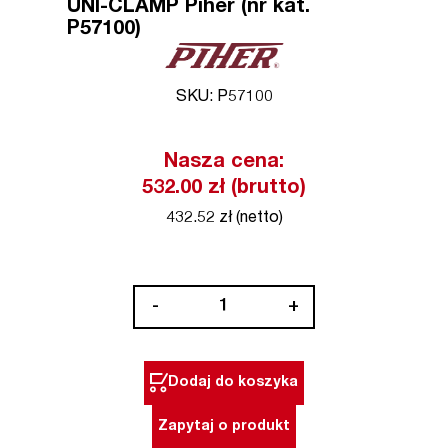
UNI-CLAMP Piher (nr kat.
P57100)
SKU: P57100
Nasza cena:
532.00 zł (brutto)
432.52 zł (netto)
ilość
-
+
Ścisk
krawędziowy
1-
Dodaj do koszyka
6,5
cm
Zapytaj o produkt
UNI-