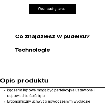
CLAMP
Weź leasing teraz
Piher
(nr
kat.
P57100)
Co znajdziesz w pudełku?
Technologie
Opis produktu
Łączenia kątowe mogą być perfekcyjnie ustawione i
odpowiednio ściśnięte
Ergonomiczny uchwyt o nowoczesnym wyglądzie