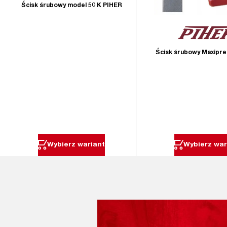
Ścisk śrubowy model 50 K PIHER
Ścisk śrubowy Maxipre
Wybierz wariant
Wybierz war