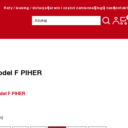
Raty / leasing / dotacje
Serwis i części zamienne
Blog
O nas
Kontakt
Szukaj:
odel F PIHER
del F PIHER
m)