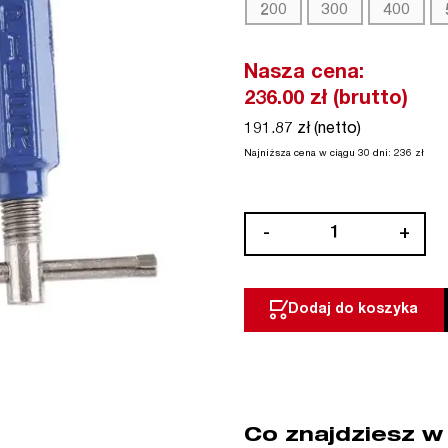
200
300
400
Nasza cena:
236.00
zł (brutto)
191.87 zł (netto)
Najniższa cena w ciągu 30 dni:
236
zł
ilość
-
+
Ścisk
śrubowy
model
Dodaj do koszyka
F
PIHER
Co znajdziesz w