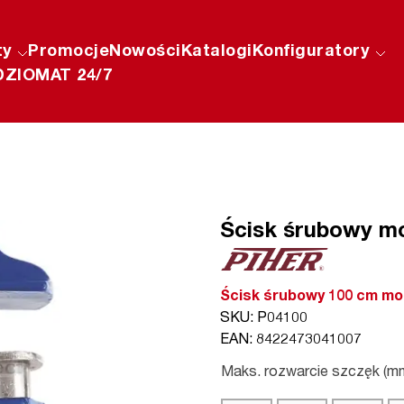
ty
Promocje
Nowości
Katalogi
Konfiguratory
ZIOMAT 24/7
Ścisk śrubowy m
Ścisk śrubowy 100 cm mo
SKU: P04100
EAN: 8422473041007
Maks. rozwarcie szczęk (m