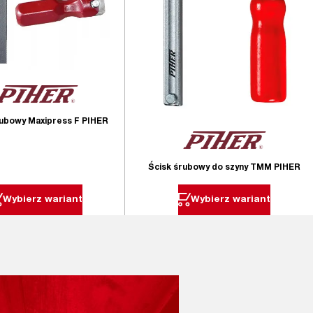
rubowy Maxipress F PIHER
Ścisk śrubowy do szyny TMM PIHER
Wybierz wariant
Wybierz wariant