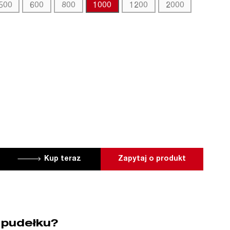
500
600
800
1000
1200
2000
Kup teraz
Zapytaj o produkt
 pudełku?