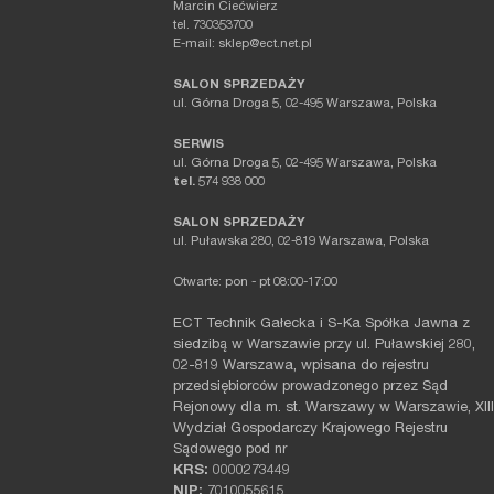
Marcin Ciećwierz
tel. 730353700
E-mail: sklep@ect.net.pl
SALON SPRZEDAŻY
ul. Górna Droga 5, 02-495 Warszawa, Polska
SERWIS
ul. Górna Droga 5, 02-495 Warszawa, Polska
tel.
574 938 000
SALON SPRZEDAŻY
ul. Puławska 280, 02-819 Warszawa, Polska
Otwarte: pon - pt 08:00-17:00
ECT Technik Gałecka i S-Ka Spółka Jawna z
siedzibą w Warszawie przy ul. Puławskiej 280,
02-819 Warszawa, wpisana do rejestru
przedsiębiorców prowadzonego przez Sąd
Rejonowy dla m. st. Warszawy w Warszawie, XIII
Wydział Gospodarczy Krajowego Rejestru
Sądowego pod nr
KRS:
0000273449
NIP:
7010055615