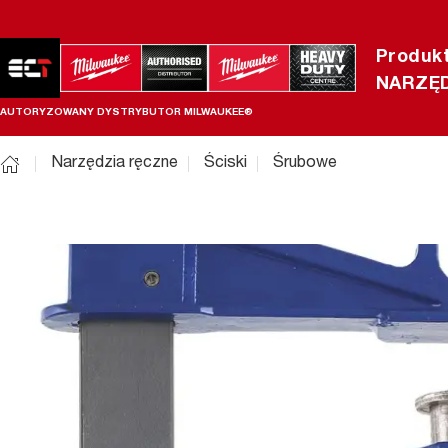
Produk
NARZĘD
AUTORYZOWANY DYSTRYBUTOR MILWAUKEE®
Narzędzia ręczne
Ściski
Śrubowe