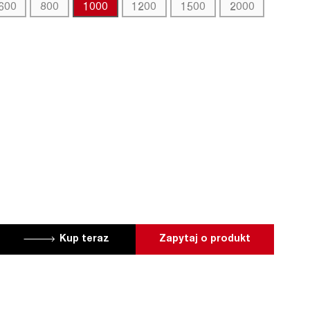
600
800
1000
1200
1500
2000
Kup teraz
Zapytaj o produkt