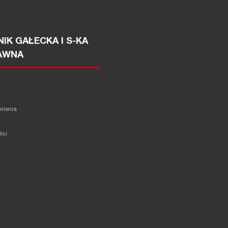
IK GAŁECKA I S-KA
AWNA
żnienia
ści