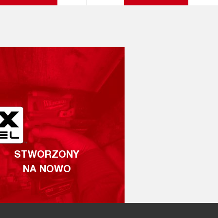
STWORZONY
NA NOWO