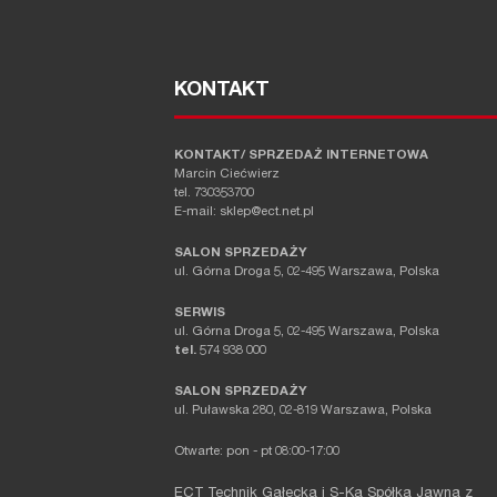
KONTAKT
KONTAKT/ SPRZEDAŻ INTERNETOWA
Marcin Ciećwierz
tel. 730353700
E-mail: sklep@ect.net.pl
SALON SPRZEDAŻY
ul. Górna Droga 5, 02-495 Warszawa, Polska
SERWIS
ul. Górna Droga 5, 02-495 Warszawa, Polska
tel.
574 938 000
SALON SPRZEDAŻY
ul. Puławska 280, 02-819 Warszawa, Polska
Otwarte: pon - pt 08:00-17:00
ECT Technik Gałecka i S-Ka Spółka Jawna z