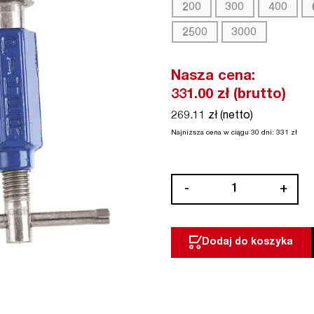
200
300
400
2500
3000
Nasza cena:
331.00
zł (brutto)
269.11 zł (netto)
Najniższa cena w ciągu 30 dni:
331
zł
ilość
-
+
Ścisk
śrubowy
model
Dodaj do koszyka
R
PIHER