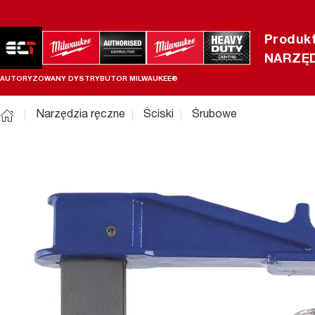
Produk
NARZĘD
AUTORYZOWANY DYSTRYBUTOR MILWAUKEE®
Narzędzia ręczne
Ściski
Śrubowe