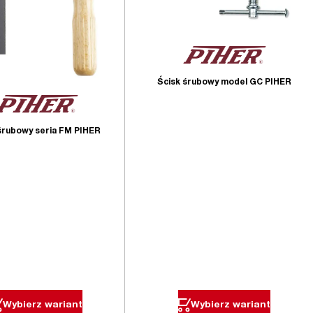
Ścisk śrubowy model GC PIHER
śrubowy seria FM PIHER
Wybierz wariant
Wybierz wariant