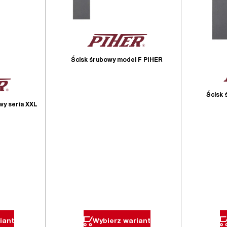
Ścisk śrubowy model F PIHER
Ścisk 
wy seria XXL
iant
Wybierz wariant