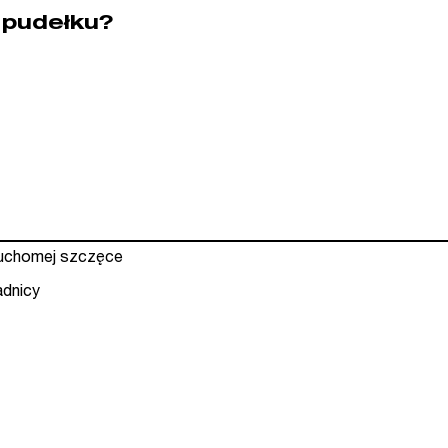
 pudełku?
ruchomej szczęce
adnicy