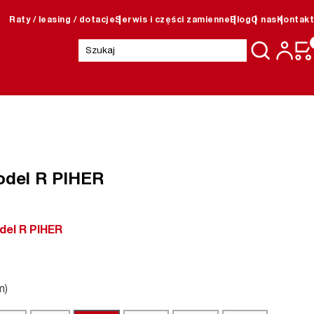
Raty / leasing / dotacje
Serwis i części zamienne
Blog
O nas
Kontakt
Szukaj:
odel R PIHER
del R PIHER
m)