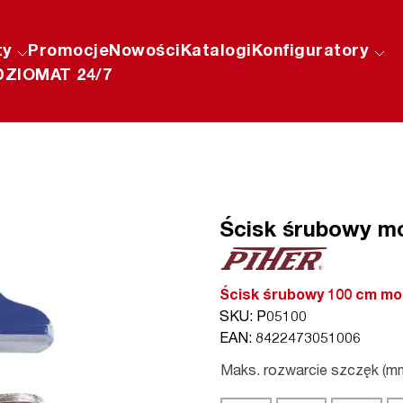
ty
Promocje
Nowości
Katalogi
Konfiguratory
ZIOMAT 24/7
Ścisk śrubowy m
Ścisk śrubowy 100 cm mo
SKU: P05100
EAN: 8422473051006
Maks. rozwarcie szczęk (m