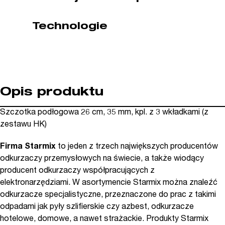
mm
STARMIX
Technologie
(nr
kat.
SX434773)
Opis produktu
Szczotka podłogowa 26 cm, 35 mm, kpl. z 3 wkładkami (z
zestawu HK)
Firma Starmix
to jeden z trzech największych producentów
odkurzaczy przemysłowych na świecie, a także wiodący
producent odkurzaczy współpracujących z
elektronarzędziami. W asortymencie Starmix można znaleźć
odkurzacze specjalistyczne, przeznaczone do prac z takimi
odpadami jak pyły szlifierskie czy azbest, odkurzacze
hotelowe, domowe, a nawet strażackie. Produkty Starmix