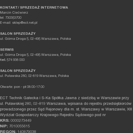
KONTAKT/ SPRZEDAŻ INTERNETOWA
Marcin Ciećwierz
tel. 730353700
E-mail: sklep@ect.net.pl
SALON SPRZEDAŻY
ul. Górna Droga 5, 02-495 Warszawa, Polska
SERWIS
ul. Górna Droga 5, 02-495 Warszawa, Polska
tel.
574 938 000
SALON SPRZEDAŻY
ul. Puławska 280, 02-819 Warszawa, Polska
Otwarte: pon - pt 08:00-17:00
ECT Technik Gałecka i S-Ka Spółka Jawna z siedzibą w Warszawie przy
ul. Puławskiej 280, 02-819 Warszawa, wpisana do rejestru przedsiębiorców
prowadzonego przez Sąd Rejonowy dla m. st. Warszawy w Warszawie, XIII
Wydział Gospodarczy Krajowego Rejestru Sądowego pod nr
KRS:
0000273449
NIP:
7010055615
REGON:
140879038