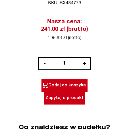
SKU: SX434773
Nasza cena:
241.00 zł (brutto)
195.93 zł (netto)
ilość
-
+
Ssawka
26
cm
Dodaj do koszyka
kpl
z
Zapytaj o produkt
3
wkładami,
system
35
Co znajdziesz w pudełku?