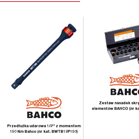
Zestaw nasadek skrę
elementów BAHCO (nr k
Przedłużka udarowa 1/2'' z momentem
150 Nm Bahco (nr kat. BWTB12P150)