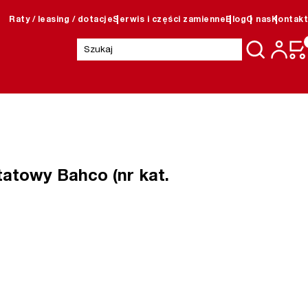
Raty / leasing / dotacje
Serwis i części zamienne
Blog
O nas
Kontakt
Szukaj:
atowy Bahco (nr kat.