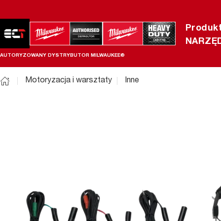
Produk
NARZĘD
AUTORYZOWANY DYSTRYBUTOR MILWAUKEE®
Motoryzacja i warsztaty
Inne