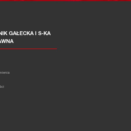
IK GAŁECKA I S-KA
AWNA
żnienia
ści