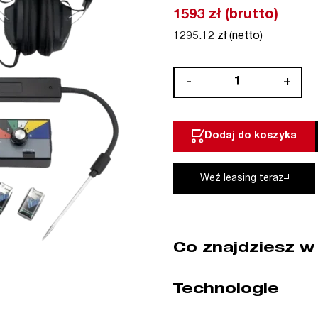
1593 zł (brutto)
1295.12 zł (netto)
ilość
-
+
Stetoskop
warsztatowy
Bahco
Dodaj do koszyka
(nr
kat.
BE220)
Weź leasing teraz
Co znajdziesz w
Technologie