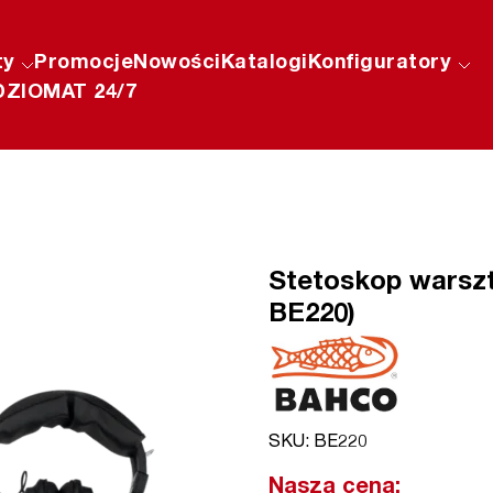
ty
Promocje
Nowości
Katalogi
Konfiguratory
ZIOMAT 24/7
Stetoskop warszt
BE220)
SKU: BE220
Nasza cena: