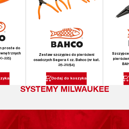
m proste do
ewnętrznych
Szczypce
Zestaw szczypiec do pierścieni
00-225)
pierście
osadczych Segera 4 cz. Bahco (nr kat.
BAH
28-29/S4)
szyka
Dodaj do koszyka
SYSTEMY MILWAUKEE