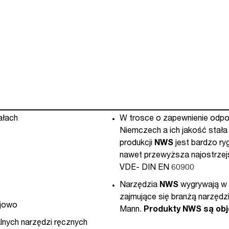
62-
A2)
ałach
W trosce o zapewnienie odpow
Niemczech a ich jakość stał
produkcji
NWS
jest bardzo ry
nawet przewyższa najostrzejs
VDE- DIN EN 60900
Narzędzia
NWS
wygrywają w 
zajmujące się branżą narzędz
ejowo
Mann.
Produkty NWS są obj
lnych narzędzi ręcznych