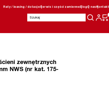
Raty / leasing / dotacje
Serwis i części zamienne
Blog
O nas
Kontakt
Szukaj:
ścieni zewnętrznych
mm NWS (nr kat. 175-