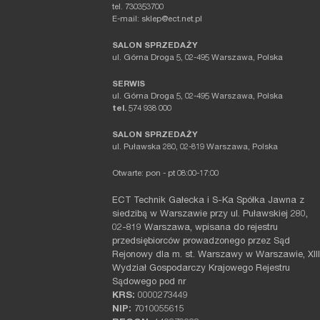
tel. 730353700
E-mail: sklep@ect.net.pl
SALON SPRZEDAŻY
ul. Górna Droga 5, 02-495 Warszawa, Polska
SERWIS
ul. Górna Droga 5, 02-495 Warszawa, Polska
tel.
574 938 000
SALON SPRZEDAŻY
ul. Puławska 280, 02-819 Warszawa, Polska
Otwarte: pon - pt 08:00-17:00
ECT Technik Gałecka i S-Ka Spółka Jawna z
siedzibą w Warszawie przy ul. Puławskiej 280,
02-819 Warszawa, wpisana do rejestru
przedsiębiorców prowadzonego przez Sąd
Rejonowy dla m. st. Warszawy w Warszawie, XIII
Wydział Gospodarczy Krajowego Rejestru
Sądowego pod nr
KRS:
0000273449
NIP:
7010055615