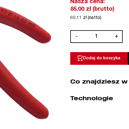
Nasza cena:
85.00 zł (brutto)
69.11 zł (netto)
ilość
-
+
Szczypce
do
pierścieni
Dodaj do koszyka
zewnętrznych
Segera
A2
Co znajdziesz w
19-
60
mm
Technologie
NWS
(nr
kat.
175-