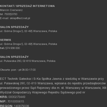
KONTAKT/ SPRZEDAŻ INTERNETOWA
Marcin Ciećwierz
tel. 730353700
E-mail: sklep@ect.net.pl
SALON SPRZEDAŻY
ul. Górna Droga 5, 02-495 Warszawa, Polska
SERWIS
ul. Górna Droga 5, 02-495 Warszawa, Polska
tel.
574 938 000
SALON SPRZEDAŻY
ul. Puławska 280, 02-819 Warszawa, Polska
Otwarte: pon - pt 08:00-17:00
ECT Technik Gałecka i S-Ka Spółka Jawna z siedzibą w Warszawie przy
ul. Puławskiej 280, 02-819 Warszawa, wpisana do rejestru przedsiębiorców
prowadzonego przez Sąd Rejonowy dla m. st. Warszawy w Warszawie, XIII
Wydział Gospodarczy Krajowego Rejestru Sądowego pod nr
KRS:
0000273449
NIP:
7010055615
REGON:
140879038