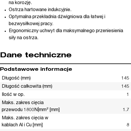
na korozję.
Ostrza hartowane indukcyjnie.
Optymalna przekładnia dźwigniowa dla łatwej i
bezwysiłkowej pracy.
Ergonomiczny uchwyt dla maksymalnego przeniesienia
siły na ostrza.
Dane techniczne
Podstawowe informacje
Długość (mm)
145
Długość całkowita (mm)
145
Ilość w op.
1
Maks. zakres cięcia
przewodu 1800N|mm² [mm]
1.7
Maks. zakres cięcia w
kablach Al i Cu [mm]
8