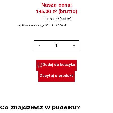
Nasza cena:
145.00
zł (brutto)
117.89 zł (netto)
Najniższa cena w ciągu 30 dni:
145.00
zł
ilość
-
+
Szczypce
izolowane
do
Dodaj do koszyka
cięcia
bocznego
Zapytaj o produkt
VDE
HEAVY
DUTY
Milwaukee
Co znajdziesz w pudełku?