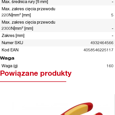
Max. średnica rury [fi mm]
-
Max. zakres cięcia przewodu
220N|mm² [mm]
5
Max. zakres cięcia przewodu
2300N|mm² [mm]
-
Zakres [mm]
-
Numer SKU
4932464566
Kod EAN
4058546225117
Waga
Waga (g)
160
Powiązane produkty