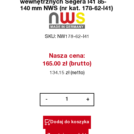
wewnętrznych Segera I41 85-
140 mm NWS (nr kat. 178-62-I41)
SKU: NW178-62-I41
Nasza cena:
165.00 zł (brutto)
134.15 zł (netto)
ilość
-
+
Szczypce
łamane
do
Dodaj do koszyka
pierścieni
wewnętrznych