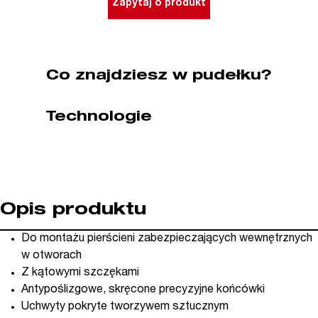
Zapytaj o produkt
Segera
I41
85-
140
Co znajdziesz w pudełku?
mm
NWS
Technologie
(nr
kat.
178-
62-
I41)
Opis produktu
Do montażu pierścieni zabezpieczających wewnętrznych
w otworach
Z kątowymi szczękami
Antypoślizgowe, skręcone precyzyjne końcówki
Uchwyty pokryte tworzywem sztucznym