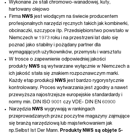
Wykonane ze stali chromowo-wanadowej, kuty,
hartowany olejowo
Firma
NWS
jest wiodącym na świecie producentem
profesjonalnych narzędzi ręcznych takich jak kombinerki,
obcinaczki, szczypce itp. Przedsiębiorstwo powstało w
Niemczech w 1973 roku i na przestrzeni lat dało się
poznać jako stabilny i pożądany partner dla
wymagających użytkowników, przemysłu i warsztatu
W trosce o zapewnienie odpowiedniej jakości
produkty
NWS
są wytwarzane wyłącznie w Niemczech a
ich jakość stała się znakiem rozpoznawczym marki.
Każdy etap produkcji
NWS
jest bardzo rygorystycznie
kontrolowany. Proces wytwarzania jest zgodny a nawet
przewyższa najostrzejsze europejskie standardardy i
normy min. DIN ISO 9001 czy VDE- DIN EN 60900
Narzędzia
NWS
wygrywają w rankingach
przeprowadzanych przez poczytne magazyny zajmujące
się branżą narzędziową lub majsterkowaniem jak
np.Selbst Ist Der Mann.
Produkty NWS są objęte 5-