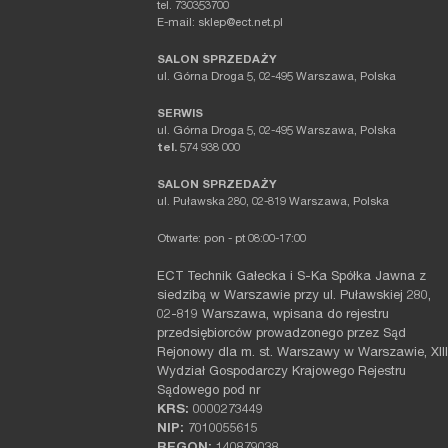
tel. 730353700
E-mail: sklep@ect.net.pl
SALON SPRZEDAŻY
ul. Górna Droga 5, 02-495 Warszawa, Polska
SERWIS
ul. Górna Droga 5, 02-495 Warszawa, Polska
tel.
574 938 000
SALON SPRZEDAŻY
ul. Puławska 280, 02-819 Warszawa, Polska
Otwarte: pon - pt 08:00-17:00
ECT Technik Gałecka i S-Ka Spółka Jawna z
siedzibą w Warszawie przy ul. Puławskiej 280,
02-819 Warszawa, wpisana do rejestru
przedsiębiorców prowadzonego przez Sąd
Rejonowy dla m. st. Warszawy w Warszawie, XIII
Wydział Gospodarczy Krajowego Rejestru
Sądowego pod nr
KRS:
0000273449
NIP:
7010055615