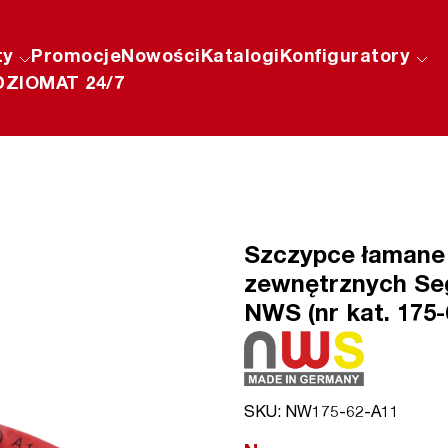
ty
Promocje
Nowości
Katalogi
Konfiguratory
ZIOMAT 24/7
Szczypce łamane 
zewnętrznych Se
NWS (nr kat. 175-
SKU: NW175-62-A11