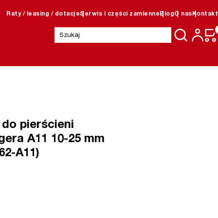
Raty / leasing / dotacje
Serwis i części zamienne
Blog
O nas
Kontakt
Szukaj:
do pierścieni
gera A11 10-25 mm
62-A11)