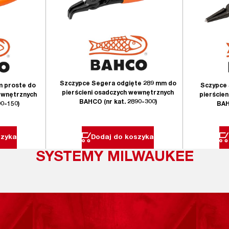
Szczypce Segera odgięte 289 mm do
m proste do
Sczypce 
pierścieni osadczych wewnętrznych
ewnętrznych
pierście
BAHCO (nr kat. 2890-300)
00-150)
BAH
szyka
Dodaj do koszyka
SYSTEMY MILWAUKEE