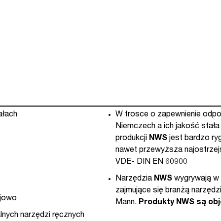
175-
62-
A11)
ałach
W trosce o zapewnienie odpow
Niemczech a ich jakość stał
produkcji
NWS
jest bardzo ry
nawet przewyższa najostrzejs
VDE- DIN EN 60900
Narzędzia
NWS
wygrywają w 
zajmujące się branżą narzędz
ejowo
Mann.
Produkty NWS są obj
lnych narzędzi ręcznych