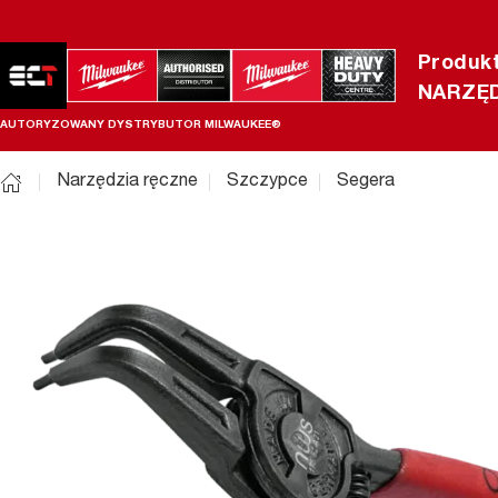
Produk
NARZĘD
AUTORYZOWANY DYSTRYBUTOR MILWAUKEE®
Narzędzia ręczne
Szczypce
Segera