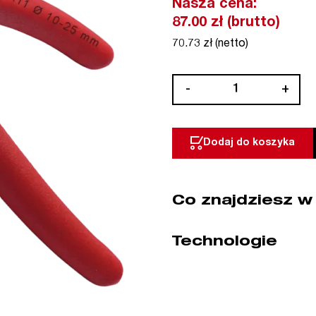
Nasza cena:
87.00 zł (brutto)
70.73 zł (netto)
ilość
-
+
Szczypce
łamane
do
Dodaj do koszyka
pierścieni
zewnętrznych
Segera
Co znajdziesz w
A11
10-
25
Technologie
mm
NWS
(nr
kat.