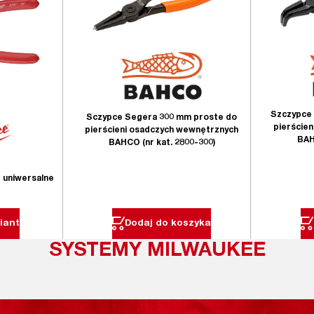
Szczypce 
Sczypce Segera 300 mm proste do
pierście
pierścieni osadczych wewnętrznych
BAH
BAHCO (nr kat. 2800-300)
 uniwersalne
iant
Dodaj do koszyka
SYSTEMY MILWAUKEE