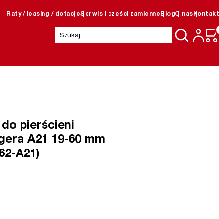
Raty / leasing / dotacje
Serwis i części zamienne
Blog
O nas
Kontakt
Szukaj:
do pierścieni
gera A21 19-60 mm
62-A21)