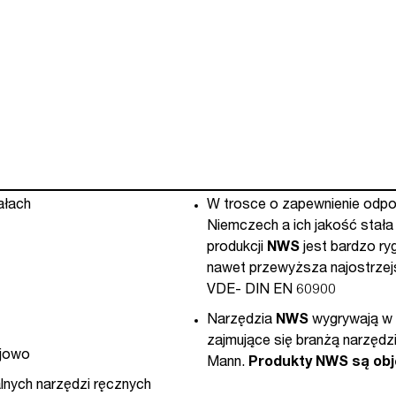
175-
62-
A21)
ałach
W trosce o zapewnienie odpow
Niemczech a ich jakość stał
produkcji
NWS
jest bardzo ry
nawet przewyższa najostrzejs
VDE- DIN EN 60900
Narzędzia
NWS
wygrywają w 
zajmujące się branżą narzędz
ejowo
Mann.
Produkty NWS są obj
lnych narzędzi ręcznych