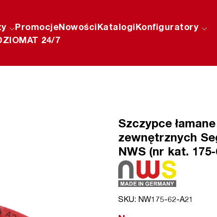
ty
Promocje
Nowości
Katalogi
Konfiguratory
ZIOMAT 24/7
Szczypce łamane 
zewnętrznych Se
NWS (nr kat. 175-
SKU: NW175-62-A21