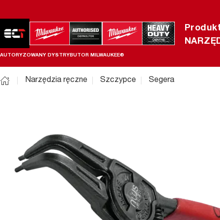
Produk
NARZĘD
AUTORYZOWANY DYSTRYBUTOR MILWAUKEE®
Narzędzia ręczne
Szczypce
Segera