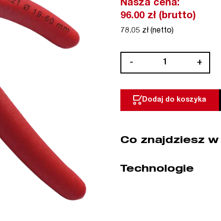
Nasza cena:
96.00 zł (brutto)
78.05 zł (netto)
ilość
-
+
Szczypce
łamane
do
Dodaj do koszyka
pierścieni
zewnętrznych
Segera
Co znajdziesz w
A21
19-
60
Technologie
mm
NWS
(nr
kat.