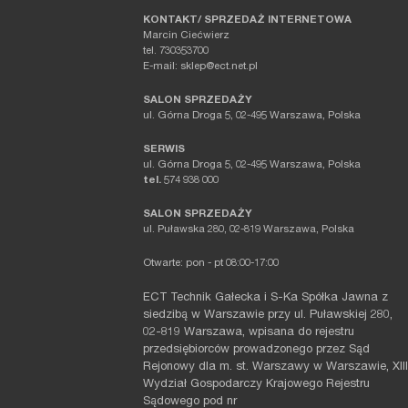
KONTAKT/ SPRZEDAŻ INTERNETOWA
Marcin Ciećwierz
tel. 730353700
E-mail: sklep@ect.net.pl
SALON SPRZEDAŻY
ul. Górna Droga 5, 02-495 Warszawa, Polska
SERWIS
ul. Górna Droga 5, 02-495 Warszawa, Polska
tel.
574 938 000
SALON SPRZEDAŻY
ul. Puławska 280, 02-819 Warszawa, Polska
Otwarte: pon - pt 08:00-17:00
ECT Technik Gałecka i S-Ka Spółka Jawna z
siedzibą w Warszawie przy ul. Puławskiej 280,
02-819 Warszawa, wpisana do rejestru
przedsiębiorców prowadzonego przez Sąd
Rejonowy dla m. st. Warszawy w Warszawie, XIII
Wydział Gospodarczy Krajowego Rejestru
Sądowego pod nr