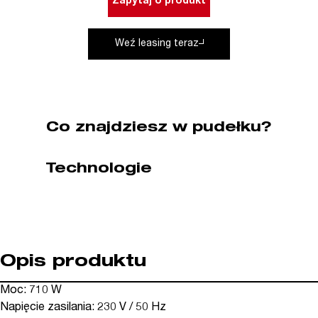
Zapytaj o produkt
VARIO
MENZER
Weź leasing teraz
(nr
kat.
MR111080000)
Co znajdziesz w pudełku?
Technologie
Opis produktu
Moc: 710 W
Napięcie zasilania: 230 V / 50 Hz