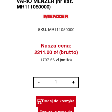
VARIO MENZER (nr kat.
MR111080000)
SKU: MR111080000
Nasza cena:
2211.00 zł (brutto)
1797.56 zł (netto)
ilość
-
+
Szlifierka
do
gipsu
Dodaj do koszyka
LHS
225