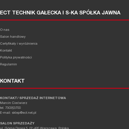
ECT TECHNIK GAŁECKA I S-KA SPÓŁKA JAWNA
O nas
Salon handlowy
Certyfikaty i wyróżnienia
Kontakt
Polityka prywatności
Regulamin
KONTAKT
KONTAKT/ SPRZEDAŻ INTERNETOWA
Marcin Ciećwierz
tel. 730353700
E-mail: sklep@ect.net.pl
SALON SPRZEDAŻY
ul. Górna Droga 5, 02-495 Warszawa, Polska