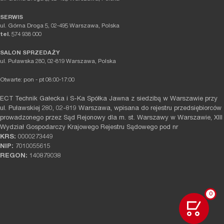
SERWIS
ul. Górna Droga 5, 02-495 Warszawa, Polska
tel.
574 938 000
SALON SPRZEDAŻY
ul. Puławska 280, 02-819 Warszawa, Polska
Otwarte: pon - pt 08:00-17:00
ECT Technik Gałecka i S-Ka Spółka Jawna z siedzibą w Warszawie przy
ul. Puławskiej 280, 02-819 Warszawa, wpisana do rejestru przedsiębiorców
prowadzonego przez Sąd Rejonowy dla m. st. Warszawy w Warszawie, XIII
Wydział Gospodarczy Krajowego Rejestru Sądowego pod nr
KRS:
0000273449
NIP:
7010055615
REGON:
140879038
0