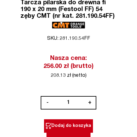
Tarcza pilarska do drewna fi
190 x 20 mm (Festool FF) 54
zęby CMT (nr kat. 281.190.54FF)
SKU: 281.190.54FF
Nasza cena:
256.00 zł (brutto)
208.13 zł (netto)
ilość
-
+
Tarcza
pilarska
do
Dodaj do koszyka
drewna
fi