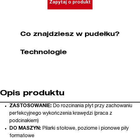
Zapytaj o produkt
190
x
20
mm
Co znajdziesz w pudełku?
(Festool
FF)
Technologie
54
zęby
CMT
(nr
kat.
281.190.54FF)
Opis produktu
ZASTOSOWANIE:
Do rozcinania płyt przy zachowaniu
perfekcyjnego wykończenia krawędzi (praca z
podcinakiem)
DO MASZYN:
Pilarki stołowe, poziome i pionowe piły
formatowe