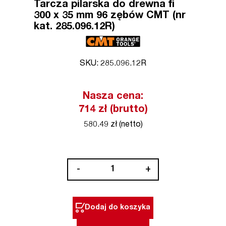
Tarcza pilarska do drewna fi
300 x 35 mm 96 zębów CMT (nr
kat. 285.096.12R)
SKU: 285.096.12R
Nasza cena:
714 zł (brutto)
580.49 zł (netto)
ilość
-
+
Tarcza
pilarska
do
Dodaj do koszyka
drewna
fi