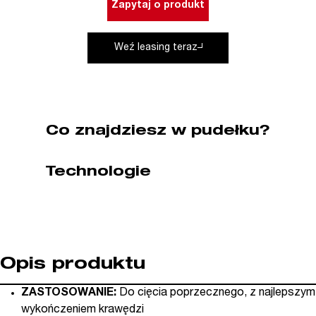
Zapytaj o produkt
300
x
Weź leasing teraz
35
mm
96
zębów
CMT
Co znajdziesz w pudełku?
(nr
kat.
285.096.12R)
Technologie
Opis produktu
ZASTOSOWANIE:
Do cięcia poprzecznego, z najlepszym
wykończeniem krawędzi