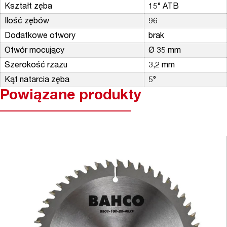
Kształt zęba
15° ATB
Ilość zębów
96
Dodatkowe otwory
brak
Otwór mocujący
Ø 35 mm
Szerokość rzazu
3,2 mm
Kąt natarcia zęba
5°
Powiązane produkty