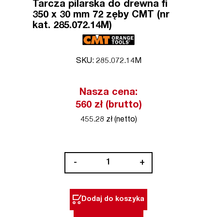
Tarcza pilarska do drewna fi
350 x 30 mm 72 zęby CMT (nr
kat. 285.072.14M)
SKU: 285.072.14M
Nasza cena:
560 zł (brutto)
455.28 zł (netto)
ilość
-
+
Tarcza
pilarska
do
Dodaj do koszyka
drewna
fi