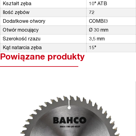
Kształt zęba
10° ATB
Ilość zębów
72
Dodatkowe otwory
COMBI3
Otwór mocujący
Ø 30 mm
Szerokość rzazu
3,5 mm
Kąt natarcia zęba
15°
Powiązane produkty