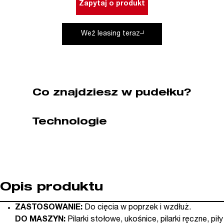
Zapytaj o produkt
350
x
Weź leasing teraz
30
mm
72
zęby
CMT
Co znajdziesz w pudełku?
(nr
kat.
285.072.14M)
Technologie
Opis produktu
ZASTOSOWANIE:
Do cięcia w poprzek i wzdłuż.
DO MASZYN:
Pilarki stołowe, ukośnice, pilarki ręczne, piły