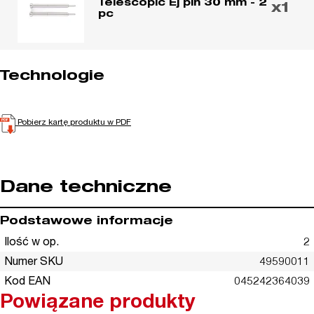
Telescopic Ej pin 30 mm - 2
x1
pc
Technologie
Pobierz kartę produktu w PDF
Dane techniczne
Podstawowe informacje
Ilość w op.
2
Numer SKU
49590011
Kod EAN
045242364039
Powiązane produkty