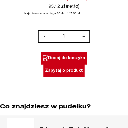
95.12 zł (netto)
Najniższa cena w ciągu 30 dni:
117.00
zł
ilość
-
+
Teleskopowy
sworzeń
wypychacza
Dodaj do koszyka
do
frezów
Zapytaj o produkt
obwodowych
HSS
30
mm
2
Co znajdziesz w pudełku?
szt.
Milwaukee