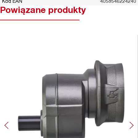
Kod EAN
4058546224240
Powiązane produkty