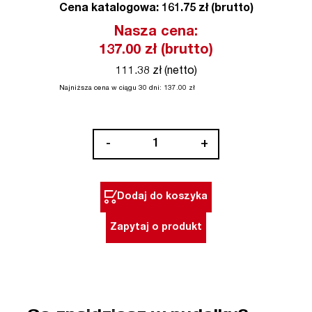
Cena katalogowa: 161.75 zł (brutto)
Nasza cena:
137.00
zł (brutto)
111.38 zł (netto)
Najniższa cena w ciągu 30 dni:
137.00
zł
ilość
-
+
Uchwyt
wymienny
cylindryczny
Dodaj do koszyka
13
mm
Zapytaj o produkt
do
M12
FPDX
Milwaukee