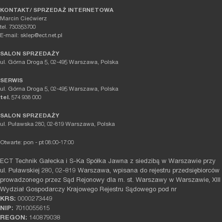
KONTAKT/ SPRZEDAŻ INTERNETOWA
Marcin Ciećwierz
tel. 730353700
E-mail: sklep@ect.net.pl
SALON SPRZEDAŻY
ul. Górna Droga 5, 02-495 Warszawa, Polska
SERWIS
ul. Górna Droga 5, 02-495 Warszawa, Polska
tel.
574 938 000
SALON SPRZEDAŻY
ul. Puławska 280, 02-819 Warszawa, Polska
Otwarte: pon - pt 08:00-17:00
ECT Technik Gałecka i S-Ka Spółka Jawna z siedzibą w Warszawie przy
ul. Puławskiej 280, 02-819 Warszawa, wpisana do rejestru przedsiębiorców
prowadzonego przez Sąd Rejonowy dla m. st. Warszawy w Warszawie, XIII
Wydział Gospodarczy Krajowego Rejestru Sądowego pod nr
KRS:
0000273449
NIP:
7010055615
REGON:
140879038