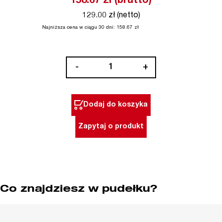
158.67
zł (brutto)
129.00 zł (netto)
Najniższa cena w ciągu 30 dni:
158.67
zł
ilość
-
+
Wielofunkcyjny
ściągacz
izolacji
Dodaj do koszyka
z
zaciskarką
Zapytaj o produkt
Milwaukee
Co znajdziesz w pudełku?