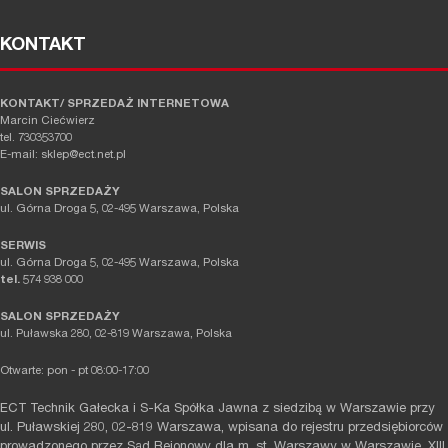
KONTAKT
KONTAKT/ SPRZEDAŻ INTERNETOWA
Marcin Ciećwierz
tel. 730353700
E-mail: sklep@ect.net.pl
SALON SPRZEDAŻY
ul. Górna Droga 5, 02-495 Warszawa, Polska
SERWIS
ul. Górna Droga 5, 02-495 Warszawa, Polska
tel.
574 938 000
SALON SPRZEDAŻY
ul. Puławska 280, 02-819 Warszawa, Polska
Otwarte: pon - pt 08:00-17:00
ECT Technik Gałecka i S-Ka Spółka Jawna z siedzibą w Warszawie przy
ul. Puławskiej 280, 02-819 Warszawa, wpisana do rejestru przedsiębiorców
prowadzonego przez Sąd Rejonowy dla m. st. Warszawy w Warszawie, XIII